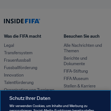
Was die FIFA macht
Besuchen Sie auch
Legal
Alle Nachrichten und 
Themen
Transfersystem
Berichte und 
Frauenfussball
Dokumente
Fussballförderung
FIFA-Stiftung
Innovation
FIFA Museum
Talentförderung
Stellen & Karriere
Organisation von Turnieren
Nachhaltigkeit
Schutz Ihrer Daten
Menschenrechte und 
Wir verwenden Cookies, um Inhalte und Werbung zu
Antidiskriminierung
personalisieren, Social-Media-Funktionen bereitzustellen