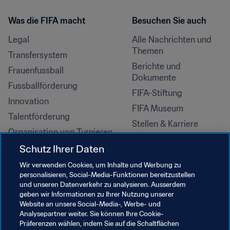
Was die FIFA macht
Besuchen Sie auch
Legal
Alle Nachrichten und 
Themen
Transfersystem
Berichte und 
Frauenfussball
Dokumente
Fussballförderung
FIFA-Stiftung
Innovation
FIFA Museum
Talentförderung
Stellen & Karriere
Organisation von Turnieren
Nachhaltigkeit
Schutz Ihrer Daten
Menschenrechte und 
Wir verwenden Cookies, um Inhalte und Werbung zu
Antidiskriminierung
personalisieren, Social-Media-Funktionen bereitzustellen
und unseren Datenverkehr zu analysieren. Ausserdem
Gesundheit und Medizin
geben wir Informationen zu Ihrer Nutzung unserer
Bildungsinitiativen
Website an unsere Social-Media-, Werbe- und
Analysepartner weiter. Sie können Ihre Cookie-
Präferenzen wählen, indem Sie auf die Schaltflächen