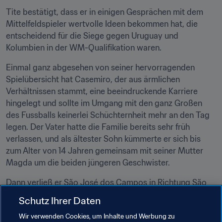
Tite bestätigt, dass er in einigen Gesprächen mit dem 
Mittelfeldspieler wertvolle Ideen bekommen hat, die 
entscheidend für die Siege gegen Uruguay und 
Kolumbien in der WM-Qualifikation waren.
Einmal ganz abgesehen von seiner hervorragenden 
Spielübersicht hat Casemiro, der aus ärmlichen 
Verhältnissen stammt, eine beeindruckende Karriere 
hingelegt und sollte im Umgang mit den ganz Großen 
des Fussballs keinerlei Schüchternheit mehr an den Tag 
legen. Der Vater hatte die Familie bereits sehr früh 
verlassen, und als ältester Sohn kümmerte er sich bis 
zum Alter von 14 Jahren gemeinsam mit seiner Mutter 
Magda um die beiden jüngeren Geschwister.
Dann verließ er São José dos Campos in Richtung São 
Paulo, wo er in die Nachwuchsabteilung des 
Schutz Ihrer Daten
gleichnamigen Klubs aufgenommen wurde. Mit der 
Wir verwenden Cookies, um Inhalte und Werbung zu
Aufwandsentschädigung, die er dort bekam, bestritt er 