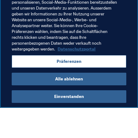
personalisieren, Social-Media-Funktionen bereitzustellen
praktisch den Unterhalt der ganzen Familie.
und unseren Datenverkehr zu analysieren. Ausserdem
geben wir Informationen zu Ihrer Nutzung unserer
Nach vier Jahren spielte er schon in den Jugend-
Website an unsere Social-Media-, Werbe- und
Nationalmannschaften und hatte den Sprung in den 
Analysepartner weiter. Sie können Ihre Cookie-
Profifussball geschafft. Die finanzielle Lage entspannte 
Präferenzen wählen, indem Sie auf die Schaltflächen
rechts klicken und beantragen, dass Ihre
sich. "Bei meinem WM-Debüt lief ein kleiner Film in 
personenbezogenen Daten weder verkauft noch
meinem Kopf ab, weil sich ein Traum erfüllt hat. 
weitergegeben werden.
Datenschutzportal
Gleichzeitig habe ich aber noch ein anderes Ziel im 
Hinterkopf, das Bestandteil dieses Traums ist. Ich 
Präferenzen
möchte [die WM] gewinnen", so der Mittelfeldspieler, der 
ein großes Ganzes im Gleichgewicht hält.
Alle ablehnen
Einverstanden
Was die FIFA macht
Besuchen Sie auch