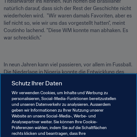
Titelanwärter ins Rennen. Nun hoffen die Brasilianer 
natürlich darauf, dass sich der Rest der Geschichte nicht 
wiederholen wird.  "Wir waren damals Favoriten, aber es 
lief nicht so, wie wir uns das vorgestellt hatten", meint 
Coutinho lachend. "Diese WM konnte man abhaken. Es 
war schrecklich."
In neun Jahren kann viel passieren, vor allem im Fussball. 
Die Niederlage in Nigeria konnte die Entwicklung des 
talentierten Mittelfeldspielers und seiner 
Schutz Ihrer Daten
Teamkameraden natürlich nicht aufhalten. Mittlerweile 
Wir verwenden Cookies, um Inhalte und Werbung zu
zählen sie auf ihrer jeweiligen Position zu den Besten der 
personalisieren, Social-Media-Funktionen bereitzustellen
Welt.
und unseren Datenverkehr zu analysieren. Ausserdem
geben wir Informationen zu Ihrer Nutzung unserer
Andererseits hat auch das Schweizer Trio eine 
Website an unsere Social-Media-, Werbe- und
phänomenale Entwicklung vorzuweisen. Alle drei Spieler 
Analysepartner weiter. Sie können Ihre Cookie-
haben eine herausragende Karriere in Europa hingelegt, 
Präferenzen wählen, indem Sie auf die Schaltflächen
rechts klicken und beantragen, dass Ihre
wenn auch auf einem etwas niedrigeren Niveau als die 