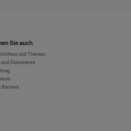
en Sie auch
chrichten und Themen
e und Dokumente
ftung
seum
& Karriere