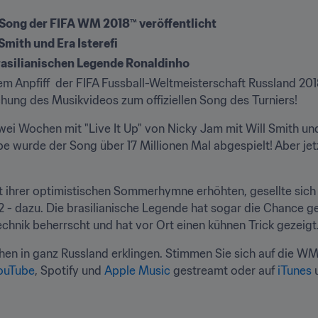
n Song der FIFA WM 2018™ veröffentlicht
 Smith und Era Isterefi
brasilianischen Legende Ronaldinho
m Anpfiff  der FIFA Fussball-Weltmeisterschaft Russland 201
ichung des Musikvideos zum offiziellen Song des Turniers!
wei Wochen mit "Live It Up" von Nicky Jam mit Will Smith und E
be wurde der Song über 17 Millionen Mal abgespielt! Aber jetz
it ihrer optimistischen Sommerhymne erhöhten, gesellte sich 
- dazu. Die brasilianische Legende hat sogar die Chance genu
hnik beherrscht und hat vor Ort einen kühnen Trick gezeigt
n in ganz Russland erklingen. Stimmen Sie sich auf die WM 
ouTube
, Spotify und 
Apple Music
 gestreamt oder auf 
iTunes
 