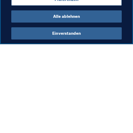
Dream Team des Turniers zusammen.
Besucht die Fan-Zone
Alle ablehnen
Einverstanden
Was die FIFA macht
Besuchen Sie auch
Legal
Alle Nachrichten und 
Themen
Transfersystem
Berichte und 
Frauenfussball
Dokumente
Fussballförderung
FIFA-Stiftung
Innovation
FIFA Museum
Talentförderung
Stellen & Karriere