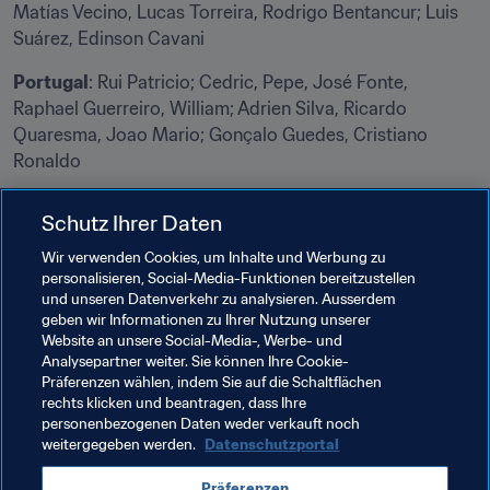
Matías Vecino, Lucas Torreira, Rodrigo Bentancur; Luis 
Suárez, Edinson Cavani
Portugal
: Rui Patricio; Cedric, Pepe, José Fonte, 
Raphael Guerreiro, William; Adrien Silva, Ricardo 
Quaresma, Joao Mario; Gonçalo Guedes, Cristiano 
Ronaldo
Fan-Zone
Schutz Ihrer Daten
Wir verwenden Cookies, um Inhalte und Werbung zu
Die Fan-Zone ist ein absolutes Muss für alle, die die FIFA 
personalisieren, Social-Media-Funktionen bereitzustellen
Fussball-Weltmeisterschaft™ aufmerksam verfolgen. 
und unseren Datenverkehr zu analysieren. Ausserdem
Dort warten das 
WM-Managerspiel
, die WM-
geben wir Informationen zu Ihrer Nutzung unserer
Herausforderung und das WM-Tippspiel auf Euch. Die 
Website an unsere Social-Media-, Werbe- und
Analysepartner weiter. Sie können Ihre Cookie-
Spiele sind kostenfrei, haben einen hohen Spaßfaktor 
Präferenzen wählen, indem Sie auf die Schaltflächen
und bieten fantastische Preise. Mit dem Panini Digital 
rechts klicken und beantragen, dass Ihre
Sticker Album könnt Ihr Sticker einkleben, tauschen und 
personenbezogenen Daten weder verkauft noch
teilen. Wählt bei allen 64 Spielen der WM 2018 in 
weitergegeben werden.
Datenschutzportal
Russland den 
Man of the Match
, und stellt Euer Fan 
Präferenzen