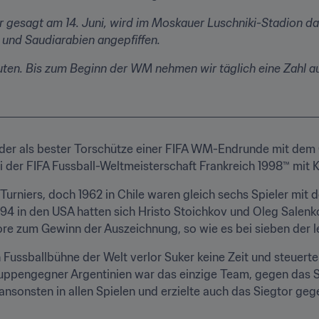
r gesagt am 14. Juni, wird im Moskauer Luschniki-Stadion das 
und Saudiarabien angepfiffen.
ten. Bis zum Beginn der WM nehmen wir täglich eine Zahl au
, der als bester Torschütze einer FIFA WM-Endrunde mit dem
 der FIFA Fussball-Weltmeisterschaft Frankreich 1998™ mit Kr
Turniers, doch 1962 in Chile waren gleich sechs Spieler mit de
4 in den USA hatten sich Hristo Stoichkov und Oleg Salenko 
re zum Gewinn der Auszeichnung, so wie es bei sieben der let
Fussballbühne der Welt verlor Suker keine Zeit und steuerte g
uppengegner Argentinien war das einzige Team, gegen das Su
sonsten in allen Spielen und erzielte auch das Siegtor gege