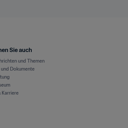
en Sie auch
chrichten und Themen
e und Dokumente
ftung
seum
& Karriere