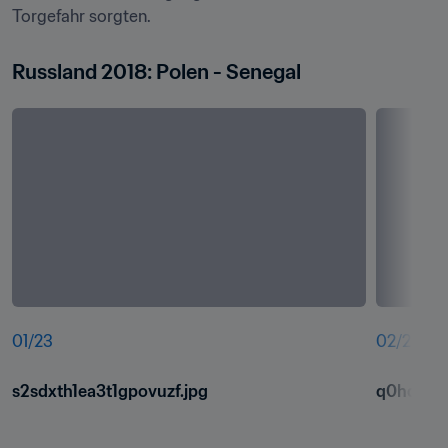
Torgefahr sorgten.
Russland 2018: Polen - Senegal
01
/
23
02
/
23
s2sdxth1ea3t1gpovuzf.jpg
q0hqh8f