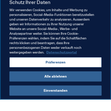
Schutz Ihrer Daten
Auftritts bei einem großen Turnier benennt N'Diaye seine 
Wir verwenden Cookies, um Inhalte und Werbung zu
weiteren Ambitionen. "Lewandowski verdient unseren 
personalisieren, Social-Media-Funktionen bereitzustellen
vollen Respekt. Denn er ist wie Falcao, James Rodríguez 
und unseren Datenverkehr zu analysieren. Ausserdem
oder der Japaner Shinji Kagawa ein großartiger 
geben wir Informationen zu Ihrer Nutzung unserer
Fussballer. Doch auch wir haben gute Spieler in unserer 
Website an unsere Social-Media-, Werbe- und
Analysepartner weiter. Sie können Ihre Cookie-
Mannschaft. Und mit jedem Spiel wächst bei uns auch 
Präferenzen wählen, indem Sie auf die Schaltflächen
der Respekt vor dem jeweiligen Gegner. Unser Ziel indes 
rechts klicken und beantragen, dass Ihre
bleibt, als Sieger vom Platz zu gehen", lautet die Ansage 
personenbezogenen Daten weder verkauft noch
von N'Diaye, der bereit ist, gegen Japan die Prognosen 
weitergegeben werden.
Datenschutzportal
ein weiteres Mal über den Haufen zu werfen.
Präferenzen
Alle ablehnen
Einverstanden