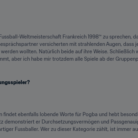
 Fussball-Weltmeisterschaft Frankreich 1998™ zu sprechen, d
esprächspartner versicherten mit strahlenden Augen, dass j
r werden wollten. Natürlich beide auf ihre Weise. Schließlich
mmt, aber ich habe mir trotzdem alle Spiele ab der Gruppenp
ungsspieler?
n findet ebenfalls lobende Worte für Pogba und hebt besonde
latz demonstriert er Durchsetzungsvermögen und Passgenauigke
tiger Fussballer. Wer zu dieser Kategorie zählt, ist immer auc