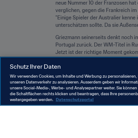
neue Nummer 10 der Franzosen hat de
verglichen, gegen die Frankreich im
"Einige Spieler der Australier kenne 
unterschätzen sollte. Da sie Außense
Griezmann seinerseits denkt noch i
Portugal zurück. Der WM-Titel in Rus
Jetzt ist der richtige Moment geko
des Torjägers.
Schutz Ihrer Daten
Wir verwenden Cookies, um Inhalte und Werbung zu personalisieren, 
unseren Datenverkehr zu analysieren. Ausserdem geben wir Informat
unsere Social-Media-, Werbe- und Analysepartner weiter. Sie können 
die Schaltflächen rechts klicken und beantragen, dass Ihre persone
weitergegeben werden.
Datenschutzportal
Was die FIFA macht
Besuch