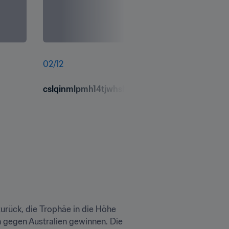
02
/
12
cslqinmlpmh14tjwhshc.jpg
urück, die Trophäe in die Höhe 
 gegen Australien gewinnen. Die 