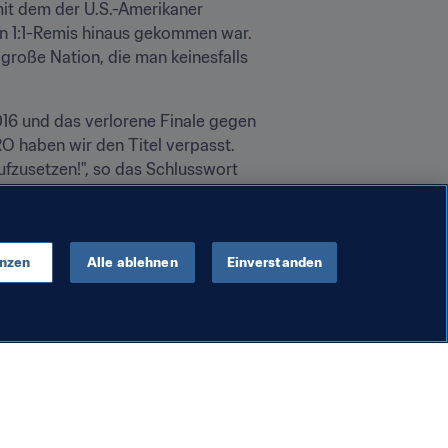
mit dem der U.S.-Amerikaner 
in 1:1-Remis hinaus gekommen war. 
 große Nation, die man keinesfalls 
6 und das verlorene Finale gegen 
O haben wir den Titel verpasst. 
zusetzen!", so das Schlusswort 
enzen
Alle ablehnen
Einverstanden