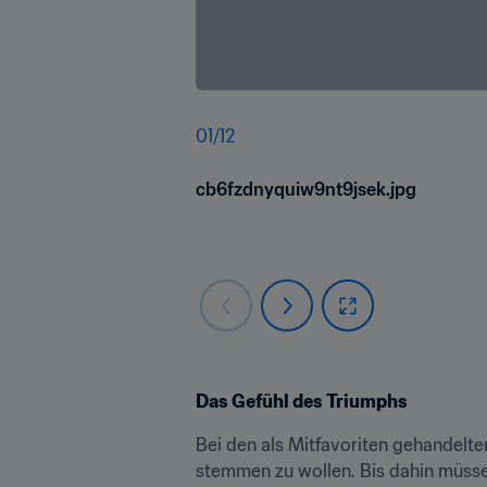
01
/
12
cb6fzdnyquiw9nt9jsek.jpg
Das Gefühl des Triumphs
Bei den als Mitfavoriten gehandelte
stemmen zu wollen. Bis dahin müssen