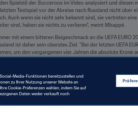
n Spielstil der 
Socceroos
 im Video analysiert und diesen 
 letzten Testspiel vor der Abreise nach Russland nicht über e
ich. Auch wenn sie nicht sehr bekannt sind, sie vertreten eine
iter sind, haben sie nichts zu verlieren", meint Mbappé.
mmer mit einem bitteren Beigeschmack an die UEFA EURO 201
sland ist daher sein oberstes Ziel. "Bei der letzten UEFA EUR
mmen, um den vergangenen vier Jahren die absolute Krone auf
Social-Media-Funktionen bereitzustellen und
Präfer
ionen zu Ihrer Nutzung unserer Website an
Ihre Cookie-Präferenzen wählen, indem Sie auf
nbezogenen Daten weder verkauft noch
en Sie auch