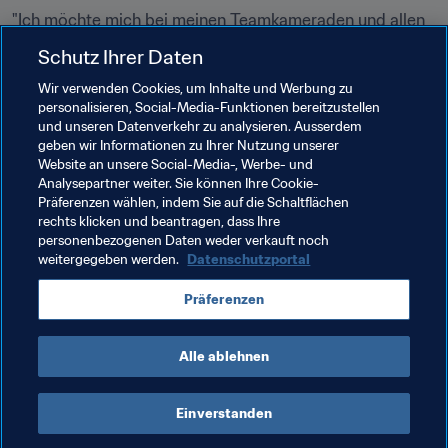
"Ich möchte mich bei meinen Teamkameraden und allen 
bedanken, die ihren Beitrag im Team geleistet haben", so 
Schutz Ihrer Daten
der groß gewachsene Stürmer im Gespräch mit 
Wir verwenden Cookies, um Inhalte und Werbung zu
Russlands Channel One. "Ich bin stolz auf sie und liebe 
personalisieren, Social-Media-Funktionen bereitzustellen
sie wie meine Familie. Wir sind eine Familie geworden. 
und unseren Datenverkehr zu analysieren. Ausserdem
Unser ganzes Leben lang wollten wir den Menschen im 
geben wir Informationen zu Ihrer Nutzung unserer
Land beweisen, dass sie stolz auf uns sein können, dass 
Website an unsere Social-Media-, Werbe- und
Analysepartner weiter. Sie können Ihre Cookie-
der Fussball hier lebt und stark ist. Wir sind unserem 
Präferenzen wählen, indem Sie auf die Schaltflächen
Land dankbar für diese Gefühle. Wir sind sehr traurig, 
rechts klicken und beantragen, dass Ihre
aber wir haben gekämpft wie die Löwen."
personenbezogenen Daten weder verkauft noch
weitergegeben werden.
Datenschutzportal
Am Ende konnte Dzyuba die Tränen nicht zurückhalten. 
Es gibt keinen Zweifel daran, dass sie gekämpft haben 
Präferenzen
wie die Löwen und zweifelsohne haben sie ihr Land stolz 
gemacht.
Alle ablehnen
Einverstanden