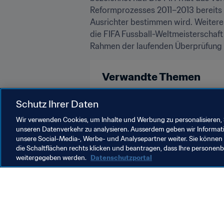
Reformprozesses 2011–2013 bereits 
Ausrichter bestimmen wird. Weiter
die FIFA Fussball-Weltmeisterscha
Rahmen der laufenden Überprüfung so
Verwandte Themen
Rechtsorgane
Recht
Organ
Schutz Ihrer Daten
Wir verwenden Cookies, um Inhalte und Werbung zu personalisieren, 
unseren Datenverkehr zu analysieren. Ausserdem geben wir Informat
unsere Social-Media-, Werbe- und Analysepartner weiter. Sie können 
die Schaltflächen rechts klicken und beantragen, dass Ihre persone
weitergegeben werden.
Datenschutzportal
Was die FIFA macht
Besuch