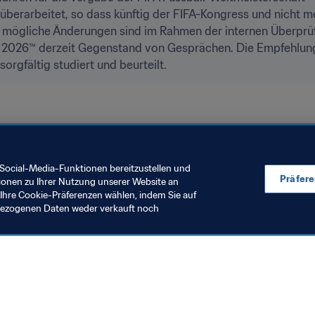
überarbeitet, so dass künftig der FIFA-Kongress und nicht m
e mögliche Änderungen sind im Rahmen der internen Überprü
ft 2026™ derzeit Gegenstand von Gesprächen. Die Empfehlun
rgfältig studiert und beurteilt.
isation
FIFA Fussball-Weltmeisterschaft Katar 2022™
AFC
Social-Media-Funktionen bereitzustellen und
Präfer
ionen zu Ihrer Nutzung unserer Website an
Ihre Cookie-Präferenzen wählen, indem Sie auf
nbezogenen Daten weder verkauft noch
en Sie auch