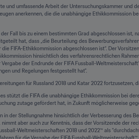
erte und umfassende Arbeit der Untersuchungskammer und d
Zeugen anerkennen, die die unabhängige Ethikkommission bei
 der Fall bis zu einem bestimmten Grad abgeschlossen ist, n
eteilt hat, dass „die Beurteilung des Bewerbungsverfahrens 
die FIFA-Ethikkommission abgeschlossen ist“. Der Vorsitzen
kommission hinsichtlich des verfahrensrechtlichen Rahmens
 Vergabe der Endrunde der FIFA Fussball-Weltmeisterschaft
n und Regelungen festgestellt hat".
bereitungen für Russland 2018 und Katar 2022 fortzusetzen, di
es stützt die FIFA die unabhängige Ethikkommission bei dere
uchung zutage gefördert hat, in Zukunft möglicherweise gegen
 in der Stellungnahme hinsichtlich der Verbesserung des Be
, nimmt aber auch zur Kenntnis, dass der Vorsitzende der r
ssball-Weltmeisterschaften 2018 und 2022™ als "durchdacht,
erfahren für die Vergabe der FIFA Fussball-Weltmeisterschaf