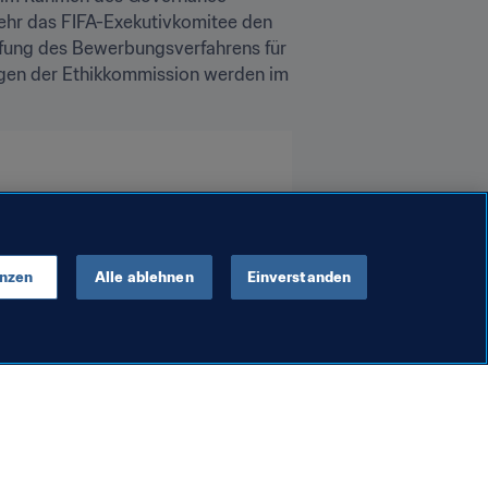
ehr das FIFA-Exekutivkomitee den 
fung des Bewerbungsverfahrens für 
gen der Ethikkommission werden im 
UEFA
Qatar
Russia
enzen
Alle ablehnen
Einverstanden