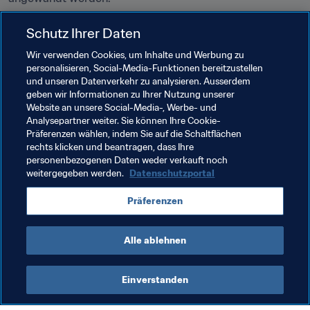
Die FIFA wird zudem das Schutzprogramm für Klubs 
Schutz Ihrer Daten
fortführen, das Klubs für Verluste aufgrund von 
Wir verwenden Cookies, um Inhalte und Werbung zu
Verletzungen von Spielern bei Spielen mit der 
personalisieren, Social-Media-Funktionen bereitzustellen
Nationalmannschaft entschädigt. Das Schutzprogramm 
und unseren Datenverkehr zu analysieren. Ausserdem
für Klubs wird somit bis mindestens Ende der FIFA 
geben wir Informationen zu Ihrer Nutzung unserer
Fussball-Weltmeisterschaft Katar 2022™ fortgesetzt.
Website an unsere Social-Media-, Werbe- und
Analysepartner weiter. Sie können Ihre Cookie-
Präferenzen wählen, indem Sie auf die Schaltflächen
rechts klicken und beantragen, dass Ihre
Verwandte Themen
personenbezogenen Daten weder verkauft noch
weitergegeben werden.
Datenschutzportal
Organisation
Präferenzen
FIFA Fussball-Weltmeisterschaft Katar 2022™
Alle ablehnen
Einverstanden