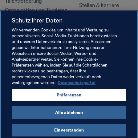
Talentförderung
Stellen & Karriere
Organisation von Turnieren
Nachhaltigkeit
Schutz Ihrer Daten
Menschenrechte und 
Wir verwenden Cookies, um Inhalte und Werbung zu
Antidiskriminierung
personalisieren, Social-Media-Funktionen bereitzustellen
und unseren Datenverkehr zu analysieren. Ausserdem
Gesundheit und Medizin
geben wir Informationen zu Ihrer Nutzung unserer
Bildungsinitiativen
Website an unsere Social-Media-, Werbe- und
Analysepartner weiter. Sie können Ihre Cookie-
Präferenzen wählen, indem Sie auf die Schaltflächen
rechts klicken und beantragen, dass Ihre
personenbezogenen Daten weder verkauft noch
weitergegeben werden.
Datenschutzportal
Präferenzen
Alle ablehnen
NUTZUNGSBEDINGUNGEN
FIFA-DATENSCHUTZPORTAL
DOWNLOADS
COOKIE-EINSTELLUNGEN
Urheberrechte © 1994–2025 FIFA. Alle Rechte vorbehalten.
Einverstanden
Cookie Settings