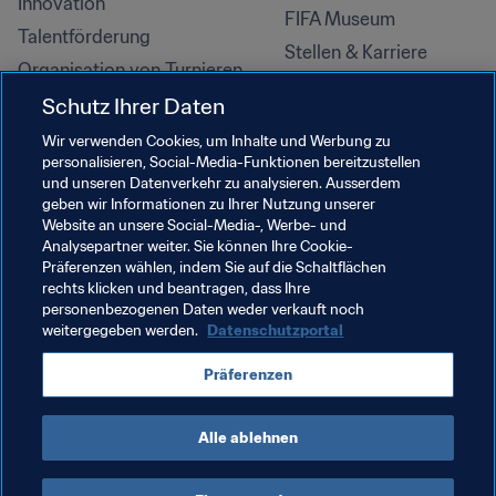
Innovation
FIFA Museum
Talentförderung
Stellen & Karriere
Organisation von Turnieren
Nachhaltigkeit
Schutz Ihrer Daten
Menschenrechte und 
Wir verwenden Cookies, um Inhalte und Werbung zu
Antidiskriminierung
personalisieren, Social-Media-Funktionen bereitzustellen
und unseren Datenverkehr zu analysieren. Ausserdem
Gesundheit und Medizin
geben wir Informationen zu Ihrer Nutzung unserer
Bildungsinitiativen
Website an unsere Social-Media-, Werbe- und
Analysepartner weiter. Sie können Ihre Cookie-
Präferenzen wählen, indem Sie auf die Schaltflächen
rechts klicken und beantragen, dass Ihre
personenbezogenen Daten weder verkauft noch
weitergegeben werden.
Datenschutzportal
Präferenzen
Alle ablehnen
NUTZUNGSBEDINGUNGEN
FIFA-DATENSCHUTZPORTAL
DOWNLOADS
COOKIE-EINSTELLUNGEN
Urheberrechte © 1994–2025 FIFA. Alle Rechte vorbehalten.