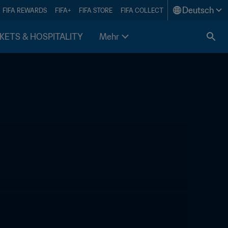
Deutsch
FIFA REWARDS
FIFA+
FIFA STORE
FIFA COLLECT
KETS & HOSPITALITY
Mehr