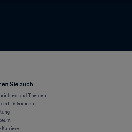
en Sie auch
chrichten und Themen
e und Dokumente
ftung
seum
& Karriere