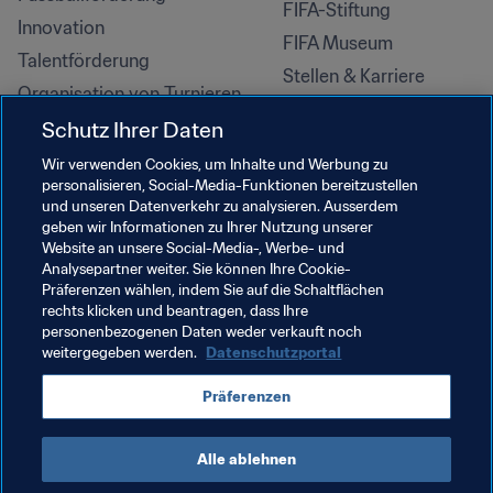
FIFA-Stiftung
Innovation
FIFA Museum
Talentförderung
Stellen & Karriere
Organisation von Turnieren
Nachhaltigkeit
Schutz Ihrer Daten
Menschenrechte und 
Wir verwenden Cookies, um Inhalte und Werbung zu
Antidiskriminierung
personalisieren, Social-Media-Funktionen bereitzustellen
und unseren Datenverkehr zu analysieren. Ausserdem
Gesundheit und Medizin
geben wir Informationen zu Ihrer Nutzung unserer
Bildungsinitiativen
Website an unsere Social-Media-, Werbe- und
Analysepartner weiter. Sie können Ihre Cookie-
Präferenzen wählen, indem Sie auf die Schaltflächen
rechts klicken und beantragen, dass Ihre
personenbezogenen Daten weder verkauft noch
weitergegeben werden.
Datenschutzportal
Präferenzen
Alle ablehnen