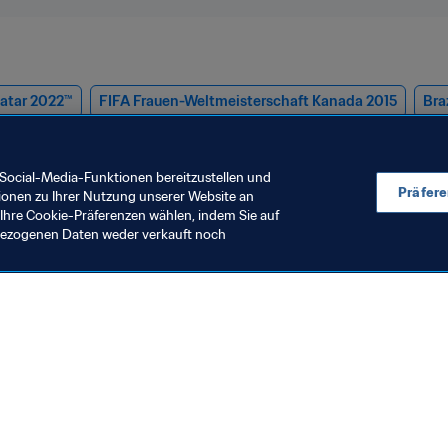
Katar 2022™
FIFA Frauen-Weltmeisterschaft Kanada 2015
Bra
many
Social-Media-Funktionen bereitzustellen und
Präfer
ionen zu Ihrer Nutzung unserer Website an
Ihre Cookie-Präferenzen wählen, indem Sie auf
nbezogenen Daten weder verkauft noch
en Sie auch
chrichten und Themen
e und Dokumente