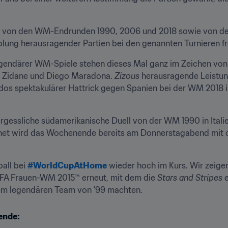
ien von den WM-Endrunden 1990, 2006 und 2018 sowie von de
olung herausragender Partien bei den genannten Turnieren f
endärer WM-Spiele stehen dieses Mal ganz im Zeichen von dr
e Zidane und Diego Maradona. 
Zizous
 herausragende Leistun
ldos spektakulärer Hattrick gegen Spanien bei der WM 2018 i
gessliche südamerikanische Duell von der WM 1990 in Italien
fnet wird das Wochenende bereits am Donnerstagabend mit dem
all bei 
#WorldCupAtHome
 wieder hoch im Kurs. Wir zeige
IFA Frauen-WM 2015™ erneut, mit dem die 
Stars and Stripes
 
dem legendären Team von '99 machten.
ende: