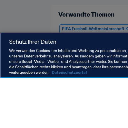
Verwandte Themen
FIFA Fussball-Weltmeisterschaft 
Portugal
Spain
USA
Ger
Schutz Ihrer Daten
Wir verwenden Cookies, um Inhalte und Werbung zu personalisieren, 
unseren Datenverkehr zu analysieren. Ausserdem geben wir Informat
unsere Social-Media-, Werbe- und Analysepartner weiter. Sie können 
die Schaltflächen rechts klicken und beantragen, dass Ihre persone
weitergegeben werden.
Datenschutzportal
Was die FIFA macht
Besuch
Legal
Alle Na
Transfersystem
Bericht