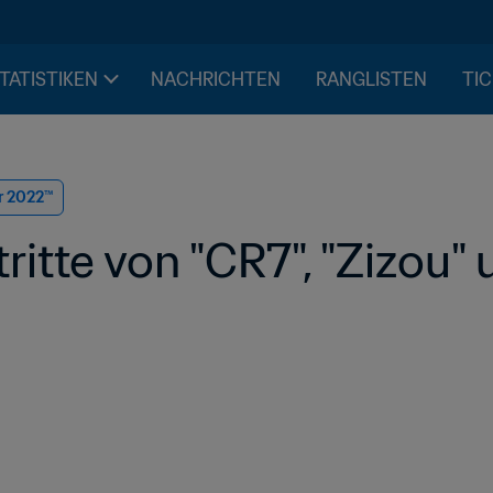
STATISTIKEN
NACHRICHTEN
RANGLISTEN
TIC
r 2022™
itte von "CR7", "Zizou" 