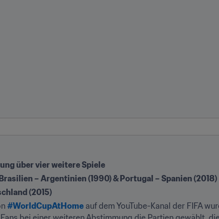
 über vier weitere Spiele
 Brasilien – Argentinien (1990) & Portugal – Spanien (2018)
chland (2015)
n 
#WorldCupAtHome
 auf dem YouTube-Kanal der FIFA wurd
ns bei einer weiteren Abstimmung die Partien gewählt, die a