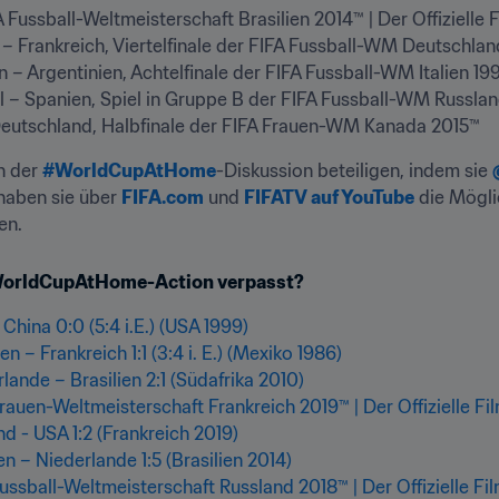
eutschland, Halbfinale der FIFA Frauen-WM Kanada 2015™
n der 
#WorldCupAtHome
-Diskussion beteiligen, indem sie 
haben sie über 
FIFA.com
 und 
FIFATV auf YouTube
 die Mögli
en.
#WorldCupAtHome-Action verpasst?
China 0:0 (5:4 i.E.) (USA 1999)
ien – Frankreich 1:1 (3:4 i. E.) (Mexiko 1986)
lande – Brasilien 2:1 (Südafrika 2010)
rauen-Weltmeisterschaft Frankreich 2019™ | Der Offizielle Fi
d - USA 1:2 (Frankreich 2019)
n – Niederlande 1:5 (Brasilien 2014)
ussball-Weltmeisterschaft Russland 2018™ | Der Offizielle Fi