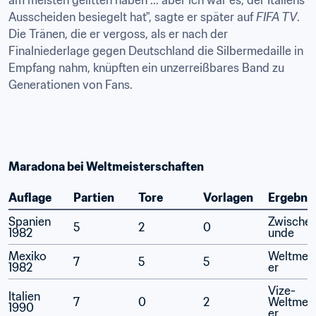
am meisten gelitten haben ... aber ich war es, der Italiens 
Ausscheiden besiegelt hat", sagte er später auf 
FIFA TV
. 
Die Tränen, die er vergoss, als er nach der 
Finalniederlage gegen Deutschland die Silbermedaille in 
Empfang nahm, knüpften ein unzerreißbares Band zu 
Generationen von Fans.
Maradona bei Weltmeisterschaften
Auflage
Partien
Tore
Vorlagen
Ergebni
Spanien 
Zwischen
5
2
0
1982
unde
Mexiko 
Weltmeis
7
5
5
1982
er
Vize-
Italien 
7
0
2
Weltmeis
1990
er