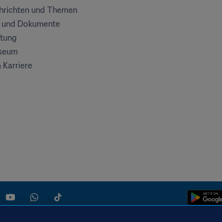
chrichten und Themen
e und Dokumente
ftung
seum
& Karriere