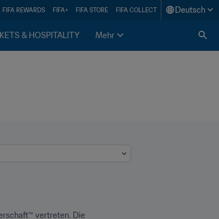
Deutsch
FIFA REWARDS
FIFA+
FIFA STORE
FIFA COLLECT
KETS & HOSPITALITY
Mehr
Peru ist 2018 in Russland nach 36 Jahren zum ersten Mal wieder bei der FIFA Fussball-Weltmeisterschaft™ vertreten. Die 