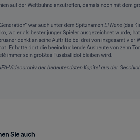
anien auf der Weltbühne anzutreffen, damals noch mit dem groß
 Generation" war auch unter dem Spitznamen 
El Nene
 (das K
ko, wo er als bester junger Spieler ausgezeichnet wurde, hatt
ruaner denkt an seine Auftritte bei drei von insgesamt vier 
t. Er hatte dort die beeindruckende Ausbeute von zehn Toren
lé immer sein größtes Fussballidol bleiben wird.
FA-Videoarchiv der bedeutendsten Kapitel aus der Geschicht
en Sie auch