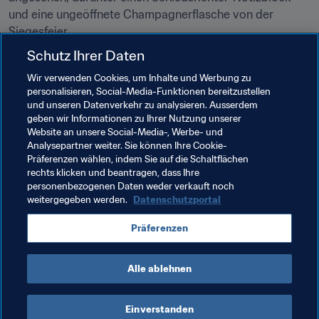
und eine ungeöffnete Champagnerflasche von der 
Siegesfeier.
Schutz Ihrer Daten
In unserer faszinierenden Fotogalerie können die Fans 
noch einmal die unglaubliche Atmosphäre 
Wir verwenden Cookies, um Inhalte und Werbung zu
personalisieren, Social-Media-Funktionen bereitzustellen
nachempfinden, die damals in ganz England herrschte, 
und unseren Datenverkehr zu analysieren. Ausserdem
und einige Schlüsselmoment des Turniers nochmals in 
geben wir Informationen zu Ihrer Nutzung unserer
Augenschein nehmen. Wir hoffen, das Schwelgen in 
Website an unsere Social-Media-, Werbe- und
Erinnerungen bereitet Ihnen ähnlich viel Vergnügen wie 
Analysepartner weiter. Sie können Ihre Cookie-
Präferenzen wählen, indem Sie auf die Schaltflächen
uns!
rechts klicken und beantragen, dass Ihre
personenbezogenen Daten weder verkauft noch
weitergegeben werden.
Datenschutzportal
Verwandte Themen
Präferenzen
England
UEFA
Alle ablehnen
Einverstanden