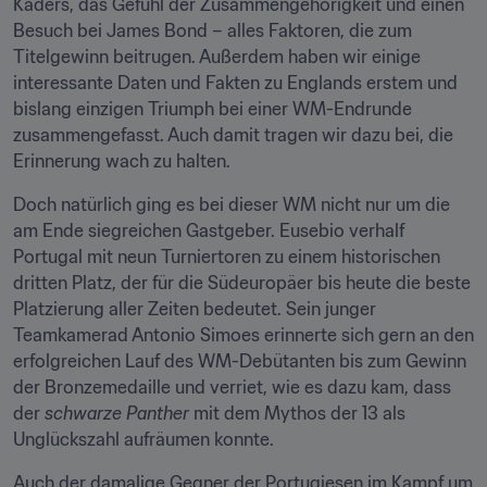
Kaders, das Gefühl der Zusammengehörigkeit und einen 
Besuch bei James Bond – alles Faktoren, die zum 
Titelgewinn beitrugen. Außerdem haben wir einige 
interessante Daten und Fakten zu Englands erstem und 
bislang einzigen Triumph bei einer WM-Endrunde 
zusammengefasst. Auch damit tragen wir dazu bei, die 
Erinnerung wach zu halten.
Doch natürlich ging es bei dieser WM nicht nur um die 
am Ende siegreichen Gastgeber. Eusebio verhalf 
Portugal mit neun Turniertoren zu einem historischen 
dritten Platz, der für die Südeuropäer bis heute die beste 
Platzierung aller Zeiten bedeutet. Sein junger 
Teamkamerad Antonio Simoes erinnerte sich gern an den 
erfolgreichen Lauf des WM-Debütanten bis zum Gewinn 
der Bronzemedaille und verriet, wie es dazu kam, dass 
der 
schwarze Panther
 mit dem Mythos der 13 als 
Unglückszahl aufräumen konnte.
Auch der damalige Gegner der Portugiesen im Kampf um 