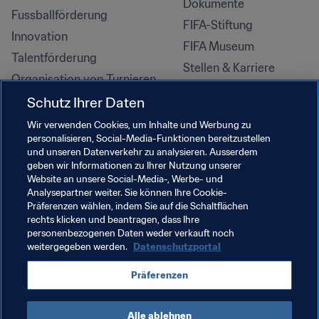
Dokumente
Fussballförderung
FIFA-Stiftung
Innovation
FIFA Museum
Talentförderung
Stellen & Karriere
Organisation von Turnieren
Nachhaltigkeit
Schutz Ihrer Daten
Menschenrechte und 
Wir verwenden Cookies, um Inhalte und Werbung zu
Antidiskriminierung
personalisieren, Social-Media-Funktionen bereitzustellen
und unseren Datenverkehr zu analysieren. Ausserdem
Gesundheit und Medizin
geben wir Informationen zu Ihrer Nutzung unserer
Bildungsinitiativen
Website an unsere Social-Media-, Werbe- und
Analysepartner weiter. Sie können Ihre Cookie-
Präferenzen wählen, indem Sie auf die Schaltflächen
rechts klicken und beantragen, dass Ihre
personenbezogenen Daten weder verkauft noch
weitergegeben werden.
Datenschutzportal
Präferenzen
Alle ablehnen