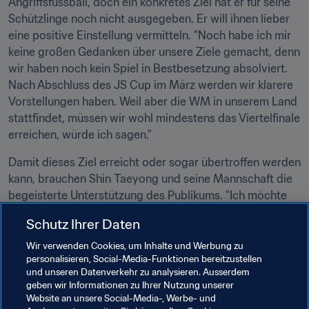
Angriffsfussball, doch ein konkretes Ziel hat er für seine 
Schützlinge noch nicht ausgegeben. Er will ihnen lieber 
eine positive Einstellung vermitteln. "Noch habe ich mir 
keine großen Gedanken über unsere Ziele gemacht, denn 
wir haben noch kein Spiel in Bestbesetzung absolviert. 
Nach Abschluss des JS Cup im März werden wir klarere 
Vorstellungen haben. Weil aber die WM in unserem Land 
stattfindet, müssen wir wohl mindestens das Viertelfinale 
erreichen, würde ich sagen."
Damit dieses Ziel erreicht oder sogar übertroffen werden 
kann, brauchen Shin Taeyong und seine Mannschaft die 
begeisterte Unterstützung des Publikums. "Ich möchte 
so viele Fussballfans wie möglich im Rücken haben. Ich 
Schutz Ihrer Daten
bin sicher, unsere jungen Spieler werden bessere 
Leistungen zeigen und viel Stärke daraus ziehen, wenn 
Wir verwenden Cookies, um Inhalte und Werbung zu
personalisieren, Social-Media-Funktionen bereitzustellen
unsere Fans in Scharen in die Stadien kommen, wie bei 
und unseren Datenverkehr zu analysieren. Ausserdem
der WM 2002. Viele Fans motivieren die Spieler, Alles zu 
geben wir Informationen zu Ihrer Nutzung unserer
geben. Daher sage ich es laut und deutlich: 'Wenn ihr uns 
Website an unsere Social-Media-, Werbe- und