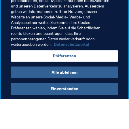
personalisieren, Social-Media-Funktionen bereitzustellen
Die vollständige Liste der Schiedsrichter und 
und unseren Datenverkehr zu analysieren. Ausserdem
geben wir Informationen zu Ihrer Nutzung unserer
Schiedsrichterassistenten finden Sie hier.
Website an unsere Social-Media-, Werbe- und
Analysepartner weiter. Sie können Ihre Cookie-
Verwandte Dokumente
Präferenzen wählen, indem Sie auf die Schaltflächen
rechts klicken und beantragen, dass Ihre
personenbezogenen Daten weder verkauft noch
weitergegeben werden.
Datenschutzportal
Verwandte Themen
Präferenzen
Turniere
Korea Republic
AFC
Alle ablehnen
Einverstanden
Was die FIFA macht
Besuchen Sie auch