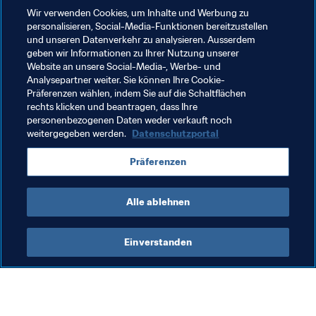
sich jeder der gleichen Fussballfamilie zugehörig fühlen. 
Wir verwenden Cookies, um Inhalte und Werbung zu
Und genau dieses Gefühl bildet das Herzstück der 
personalisieren, Social-Media-Funktionen bereitzustellen
Maxime des PZPN: Der Fussball verbindet uns alle.
und unseren Datenverkehr zu analysieren. Ausserdem
geben wir Informationen zu Ihrer Nutzung unserer
Website an unsere Social-Media-, Werbe- und
Analysepartner weiter. Sie können Ihre Cookie-
Präferenzen wählen, indem Sie auf die Schaltflächen
rechts klicken und beantragen, dass Ihre
Verwandte Themen
personenbezogenen Daten weder verkauft noch
weitergegeben werden.
Datenschutzportal
FIFA U-20-Weltmeisterschaft Polen 2019™
Präferenzen
Poland
Alle ablehnen
Einverstanden