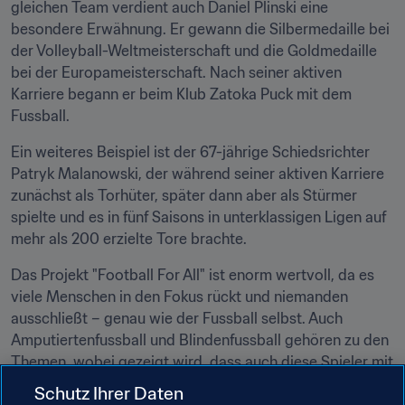
gleichen Team verdient auch Daniel Plinski eine 
besondere Erwähnung. Er gewann die Silbermedaille bei 
der Volleyball-Weltmeisterschaft und die Goldmedaille 
bei der Europameisterschaft. Nach seiner aktiven 
Karriere begann er beim Klub Zatoka Puck mit dem 
Fussball.
Ein weiteres Beispiel ist der 67-jährige Schiedsrichter 
Patryk Malanowski, der während seiner aktiven Karriere 
zunächst als Torhüter, später dann aber als Stürmer 
spielte und es in fünf Saisons in unterklassigen Ligen auf 
mehr als 200 erzielte Tore brachte.
Das Projekt "Football For All" ist enorm wertvoll, da es 
viele Menschen in den Fokus rückt und niemanden 
ausschließt – genau wie der Fussball selbst. Auch 
Amputiertenfussball und Blindenfussball gehören zu den 
Themen, wobei gezeigt wird, dass auch diese Spieler mit 
großer Leidenschaft dabei sind. Dank der Initiative kann 
Schutz Ihrer Daten