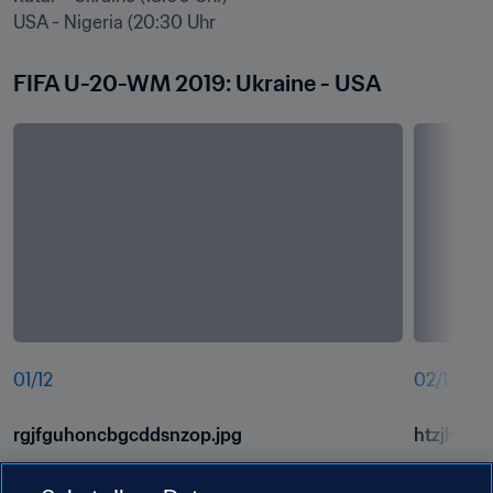
USA - Nigeria (20:30 Uhr
FIFA U-20-WM 2019: Ukraine - USA
01
/
12
02
/
12
rgjfguhoncbgcddsnzop.jpg
htzjhyxzt