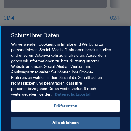
01
/
14
02
/
14
cbkkhw4zlitsulpcbfwg.jpg
l1vnuh5x
Schutz Ihrer Daten
Wir verwenden Cookies, um Inhalte und Werbung zu
personalisieren, Social-Media-Funktionen bereitzustellen
und unseren Datenverkehr zu analysieren. Ausserdem
geben wir Informationen zu Ihrer Nutzung unserer
Website an unsere Social-Media-, Werbe- und
Analysepartner weiter. Sie können Ihre Cookie-
Präferenzen wählen, indem Sie auf die Schaltflächen
rechts klicken und beantragen, dass Ihre
personenbezogenen Daten weder verkauft noch
weitergegeben werden.
Datenschutzportal
Verwandte Themen
Präferenzen
FIFA U-20-Weltmeisterschaft Polen 2019™
Alle ablehnen