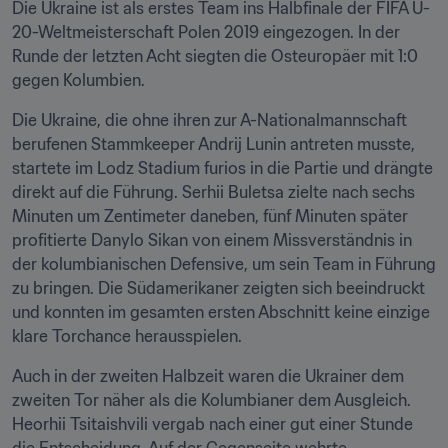
Die Ukraine ist als erstes Team ins Halbfinale der FIFA U-
20-Weltmeisterschaft Polen 2019 eingezogen. In der 
Runde der letzten Acht siegten die Osteuropäer mit 1:0 
gegen Kolumbien.
Die Ukraine, die ohne ihren zur A-Nationalmannschaft 
berufenen Stammkeeper Andrij Lunin antreten musste, 
startete im Lodz Stadium furios in die Partie und drängte 
direkt auf die Führung. Serhii Buletsa zielte nach sechs 
Minuten um Zentimeter daneben, fünf Minuten später 
profitierte Danylo Sikan von einem Missverständnis in 
der kolumbianischen Defensive, um sein Team in Führung 
zu bringen. Die Südamerikaner zeigten sich beeindruckt 
und konnten im gesamten ersten Abschnitt keine einzige 
klare Torchance herausspielen.
Auch in der zweiten Halbzeit waren die Ukrainer dem 
zweiten Tor näher als die Kolumbianer dem Ausgleich. 
Heorhii Tsitaishvili vergab nach einer gut einer Stunde 