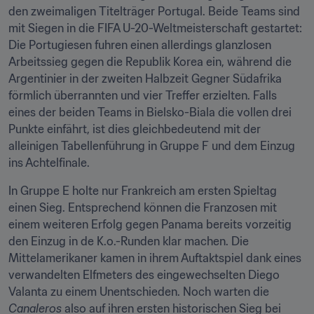
den zweimaligen Titelträger Portugal. Beide Teams sind 
mit Siegen in die FIFA U-20-Weltmeisterschaft gestartet: 
Die Portugiesen fuhren einen allerdings glanzlosen 
Arbeitssieg gegen die Republik Korea ein, während die 
Argentinier in der zweiten Halbzeit Gegner Südafrika 
förmlich überrannten und vier Treffer erzielten. Falls 
eines der beiden Teams in Bielsko-Biala die vollen drei 
Punkte einfährt, ist dies gleichbedeutend mit der 
alleinigen Tabellenführung in Gruppe F und dem Einzug 
ins Achtelfinale.
In Gruppe E holte nur Frankreich am ersten Spieltag 
einen Sieg. Entsprechend können die Franzosen mit 
einem weiteren Erfolg gegen Panama bereits vorzeitig 
den Einzug in de K.o.-Runden klar machen. Die 
Mittelamerikaner kamen in ihrem Auftaktspiel dank eines 
verwandelten Elfmeters des eingewechselten Diego 
Valanta zu einem Unentschieden. Noch warten die 
Canaleros
 also auf ihren ersten historischen Sieg bei 