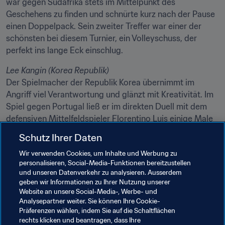
war gegen Südafrika stets im Mittelpunkt des 
Geschehens zu finden und schnürte kurz nach der Pause 
einen Doppelpack. Sein zweiter Treffer war einer der 
schönsten bei diesem Turnier, ein Volleyschuss, der 
perfekt ins lange Eck einschlug.
Lee Kangin (Korea Republik)
Der Spielmacher der Republik Korea übernimmt im 
Angriff viel Verantwortung und glänzt mit Kreativität. Im 
Spiel gegen Portugal ließ er im direkten Duell mit dem 
defensiven Mittelfeldspieler Florentino Luis einige Male 
seine Genialität aufblitzen. Allerdings muss er sich gegen 
Schutz Ihrer Daten
die Verteidigung der 
Amajita
 noch etwas mehr einfallen 
Wir verwenden Cookies, um Inhalte und Werbung zu
lassen, damit sein Team noch das Achtelfinale erreichen 
personalisieren, Social-Media-Funktionen bereitzustellen
kann.
und unseren Datenverkehr zu analysieren. Ausserdem
geben wir Informationen zu Ihrer Nutzung unserer
Website an unsere Social-Media-, Werbe- und
Polen 2019 hautnah verfolgen
Analysepartner weiter. Sie können Ihre Cookie-
Präferenzen wählen, indem Sie auf die Schaltflächen
Twitter
 | 
Facebook
rechts klicken und beantragen, dass Ihre