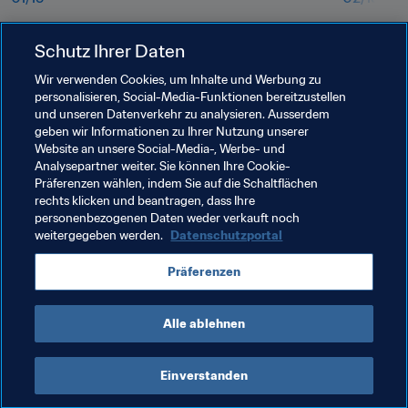
ruytn4oxgxk1e7j9pgpw.jpg
nxjgot6fy
Schutz Ihrer Daten
Wir verwenden Cookies, um Inhalte und Werbung zu
personalisieren, Social-Media-Funktionen bereitzustellen
und unseren Datenverkehr zu analysieren. Ausserdem
geben wir Informationen zu Ihrer Nutzung unserer
Website an unsere Social-Media-, Werbe- und
Analysepartner weiter. Sie können Ihre Cookie-
Präferenzen wählen, indem Sie auf die Schaltflächen
rechts klicken und beantragen, dass Ihre
personenbezogenen Daten weder verkauft noch
weitergegeben werden.
Datenschutzportal
Verwandte Themen
Präferenzen
FIFA U-20-Weltmeisterschaft Polen 2019™
Alle ablehnen
Einverstanden