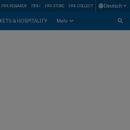
Deutsch
FIFA REWARDS
FIFA+
FIFA STORE
FIFA COLLECT
KETS & HOSPITALITY
Mehr