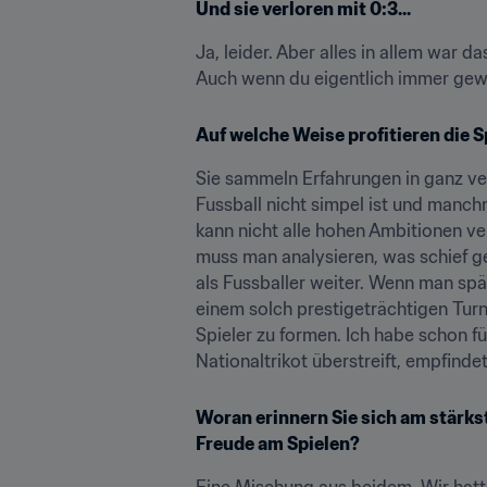
Und sie verloren mit 0:3...
Ja, leider. Aber alles in allem war 
Auch wenn du eigentlich immer gewin
Auf welche Weise profitieren die 
Sie sammeln Erfahrungen in ganz ver
Fussball nicht simpel ist und manchm
kann nicht alle hohen Ambitionen ve
muss man analysieren, was schief ge
als Fussballer weiter. Wenn man späte
einem solch prestigeträchtigen Turn
Spieler zu formen. Ich habe schon 
Nationaltrikot überstreift, empfind
Woran erinnern Sie sich am stärkst
Freude am Spielen?
Eine Mischung aus beidem. Wir hatten