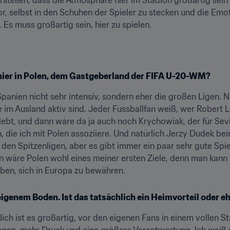
or, selbst in den Schuhen der Spieler zu stecken und die Emot
 Es muss großartig sein, hier zu spielen.
 hier in Polen, dem Gastgeberland der FIFA U-20-WM?
Spanien nicht sehr intensiv, sondern eher die großen Ligen. N
e im Ausland aktiv sind. Jeder Fussballfan weiß, wer Robert 
bt, und dann wäre da ja auch noch Krychowiak, der für Sevill
 die ich mit Polen assoziiere. Und natürlich Jerzy Dudek bei
den Spitzenligen, aber es gibt immer ein paar sehr gute Spie
 wäre Polen wohl eines meiner ersten Ziele, denn man kann hi
aben, sich in Europa zu bewähren.
eigenem Boden. Ist das tatsächlich ein Heimvorteil oder e
lich ist es großartig, vor den eigenen Fans in einem vollen St
en, mehr Druck und eine größere Verantwortung. Ich weiß nic