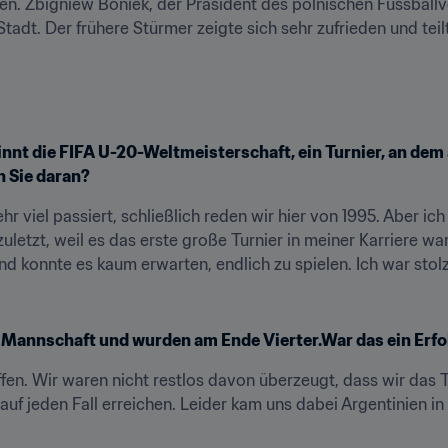
n. Zbigniew Boniek, der Präsident des polnischen Fussballve
tadt. Der frühere Stürmer zeigte sich sehr zufrieden und tei
nnt die FIFA U-20-Weltmeisterschaft, ein Turnier, an dem
 Sie daran?
ehr viel passiert, schließlich reden wir hier von 1995. Aber ic
uletzt, weil es das erste große Turnier in meiner Karriere war
 konnte es kaum erwarten, endlich zu spielen. Ich war stolz
e Mannschaft und wurden am Ende Vierter.War das ein Erfo
affen. Wir waren nicht restlos davon überzeugt, dass wir das T
auf jeden Fall erreichen. Leider kam uns dabei Argentinien in 