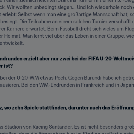
. Wir wollten unbedingt siegen... Und ich wiederhole noch 
t erlebt: Selbst wenn man eine großartige Mannschaft hat, s
besiegt. Die Teilnahme an einem solchen Turnier verschafft d
er Karriere erwartet. Beim Fussball dreht sich vieles um Flu
der Heimat. Man lernt viel über das Leben in einer Gruppe, w
ntwickelt.
ndrunden erzielt aber nur zwei bei der FIFA U-20-Weltmei
r ist?
te bei der U-20-WM etwas Pech. Gegen Burundi habe ich getrof
ausieren. Bei den WM-Endrunden in Frankreich und in Japan/K
z, wo zehn Spiele stattfinden, darunter auch das Eröffnung
as Stadion von Racing Santander. Es ist nicht besonders groß
tellen, dass die Atmosphäre hier im Stadion großartig sein w