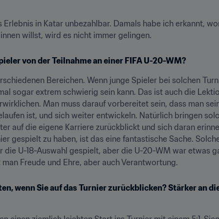
das Erlebnis in Katar unbezahlbar. Damals habe ich erkannt, wo
nen willst, wird es nicht immer gelingen.
Spieler von der Teilnahme an einer FIFA U-20-WM?
schiedenen Bereichen. Wenn junge Spieler bei solchen Turnier
al sogar extrem schwierig sein kann. Das ist auch die Lektion
rwirklichen. Man muss darauf vorbereitet sein, dass man sein
laufen ist, und sich weiter entwickeln. Natürlich bringen so
r auf die eigene Karriere zurückblickt und sich daran erinnert
ier gespielt zu haben, ist das eine fantastische Sache. Solc
für die U-18-Auswahl gespielt, aber die U-20-WM war etwas 
et man Freude und Ehre, aber auch Verantwortung.
en, wenn Sie auf das Turnier zurückblicken? Stärker an die 
 einen ziemlich leichten Start ins Turnier mit einem 5:1-Sieg