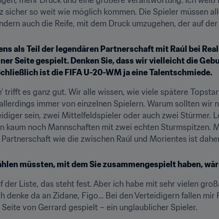
z sicher so weit wie möglich kommen. Die Spieler müssen aller
ndern auch die Reife, mit dem Druck umzugehen, der auf der 
ens als Teil der legendären Partnerschaft mit Raúl bei Real
er Seite gespielt.
Denken Sie, dass wir vielleicht die Geb
chließlich ist die FIFA U-20-WM ja eine Talentschmiede.
 trifft es ganz gut. Wir alle wissen, wie viele spätere Topsta
lerdings immer von einzelnen Spielern. Warum sollten wir n
diger sein, zwei Mittelfeldspieler oder auch zwei Stürmer. Let
n kaum noch Mannschaften mit zwei echten Sturmspitzen. Meis
e Partnerschaft wie die zwischen Raúl und Morientes ist daher
ählen müssten, mit dem Sie zusammengespielt haben, wär
f der Liste, das steht fest. Aber ich habe mit sehr vielen groß
Ich denke da an Zidane, Figo… Bei den Verteidigern fallen mir
 Seite von Gerrard gespielt – ein unglaublicher Spieler.