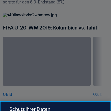
sorgte für den 6:0-Endstand (87.).
FIFA U-20-WM 2019: Kolumbien vs. Tahiti
01
/
13
02
/
13
bvyvk0nwri9uhno4roas.jpg
s49iiawx
Schutz Ihrer Daten