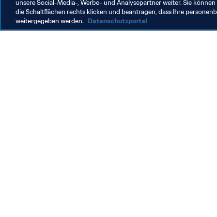
unsere Social-Media-, Werbe- und Analysepartner weiter. Sie können 
die Schaltflächen rechts klicken und beantragen, dass Ihre persone
weitergegeben werden.
Datenschutzportal
Was die FIFA macht
Besuch
Legal
Alle Na
Transfersystem
Bericht
Frauenfussball
FIFA-Sti
Fussballförderung
FIFA Mu
Innovation
Stellen 
Talentförderung
Organisation von Turnieren
Nachhaltigkeit
Menschenrechte und Antidiskriminierung
Gesundheit und Medizin