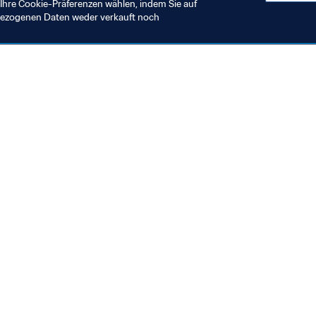
Ihre Cookie-Präferenzen wählen, indem Sie auf
nbezogenen Daten weder verkauft noch
en Sie auch
chrichten und Themen
e und Dokumente
ftung
seum
& Karriere