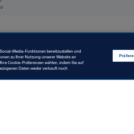
hr
en 2019™
Social-Media-Funktionen bereitzustellen und
Präfer
ionen zu Ihrer Nutzung unserer Website an
Ihre Cookie-Präferenzen wählen, indem Sie auf
nbezogenen Daten weder verkauft noch
en Sie auch
chrichten und Themen
e und Dokumente