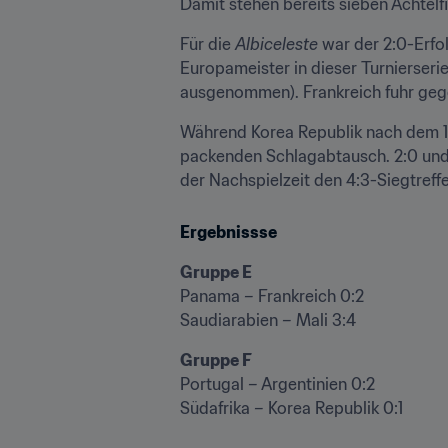
Damit stehen bereits sieben Achtelfi
Für die 
Albiceleste
 war der 2:0-Erf
Europameister in dieser Turnierserie
ausgenommen). Frankreich fuhr gege
Während Korea Republik nach dem 1:0
packenden Schlagabtausch. 2:0 und 
der Nachspielzeit den 4:3-Siegtreffer
Ergebnissse
Gruppe E
Panama – Frankreich 0:2

Saudiarabien – Mali 3:4
Gruppe F
Portugal – Argentinien 0:2

Südafrika – Korea Republik 0:1