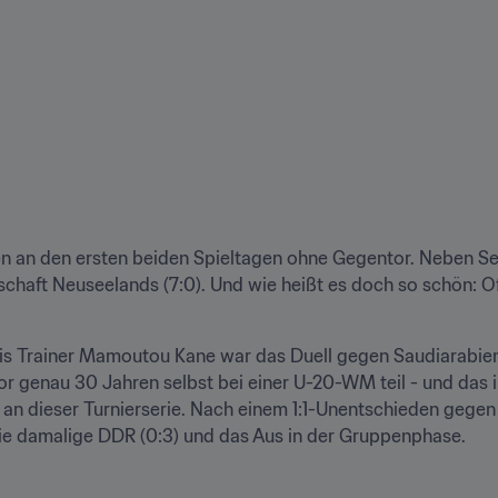
n an den ersten beiden Spieltagen ohne Gegentor. Neben Seneg
haft Neuseelands (7:0). Und wie heißt es doch so schön: Off
is Trainer Mamoutou Kane war das Duell gegen Saudiarabien e
 genau 30 Jahren selbst bei einer U-20-WM teil - und das in
an dieser Turnierserie. Nach einem 1:1-Unentschieden gegen 
die damalige DDR (0:3) und das Aus in der Gruppenphase.