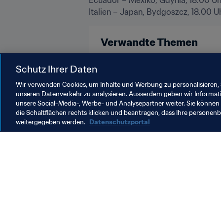
Italien – Japan, Bydgoszcz, 18.00 U
Verwandte Themen
FIFA U-20-Weltmeisterschaft Pol
Schutz Ihrer Daten
Wir verwenden Cookies, um Inhalte und Werbung zu personalisieren, 
unseren Datenverkehr zu analysieren. Ausserdem geben wir Informat
unsere Social-Media-, Werbe- und Analysepartner weiter. Sie können 
die Schaltflächen rechts klicken und beantragen, dass Ihre persone
weitergegeben werden.
Datenschutzportal
Was die FIFA macht
Besuch
Legal
Alle Na
Transfersystem
Bericht