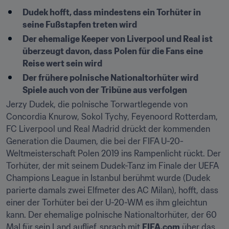
Dudek hofft, dass mindestens ein Torhüter in 
seine Fußstapfen treten wird
Der ehemalige Keeper von Liverpool und Real ist 
überzeugt davon, dass Polen für die Fans eine 
Reise wert sein wird
Der frühere polnische Nationaltorhüter wird 
Spiele auch von der Tribüne aus verfolgen
Jerzy Dudek, die polnische Torwartlegende von 
Concordia Knurow, Sokol Tychy, Feyenoord Rotterdam, 
FC Liverpool und Real Madrid drückt der kommenden 
Generation die Daumen, die bei der FIFA U-20-
Weltmeisterschaft Polen 2019 ins Rampenlicht rückt. Der 
Torhüter, der mit seinem Dudek-Tanz im Finale der UEFA 
Champions League in Istanbul berühmt wurde (Dudek 
parierte damals zwei Elfmeter des AC Milan), hofft, dass 
einer der Torhüter bei der U-20-WM es ihm gleichtun 
kann. Der ehemalige polnische Nationaltorhüter, der 60 
Mal für sein Land auflief, sprach mit 
FIFA.com
 über das 