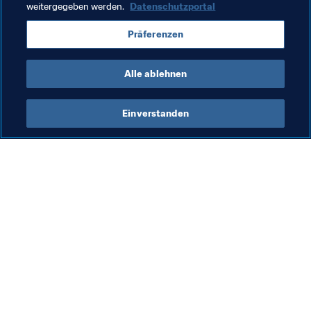
weitergegeben werden.
Datenschutzportal
FIFA U-20-Weltmeisterschaft Polen 2019™
Präferenzen
Poland
Alle ablehnen
Einverstanden
Was die FIFA macht
Besuchen Sie auch
Legal
Alle Nachrichten und 
Themen
Transfersystem
Berichte und 
Frauenfussball
Dokumente
Fussballförderung
FIFA-Stiftung
Innovation