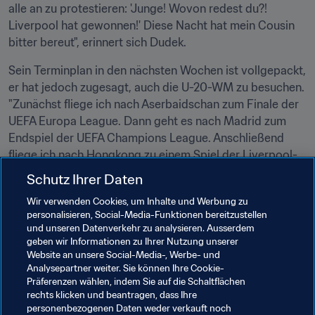
alle an zu protestieren: 'Junge! Wovon redest du?! 
Liverpool hat gewonnen!' Diese Nacht hat mein Cousin 
bitter bereut", erinnert sich Dudek.
Sein Terminplan in den nächsten Wochen ist vollgepackt, 
er hat jedoch zugesagt, auch die U-20-WM zu besuchen. 
"Zunächst fliege ich nach Aserbaidschan zum Finale der 
UEFA Europa League. Dann geht es nach Madrid zum 
Endspiel der UEFA Champions League. Anschließend 
fliege ich nach Hongkong zu einem Spiel der Liverpool-
Legenden gegen Borussia Dortmund. Danach bin ich in 
Schutz Ihrer Daten
Spanien bei einem Charity-Golf-Turnier, das von Pep 
Wir verwenden Cookies, um Inhalte und Werbung zu
Guardiola organisiert wird. Aber ich habe noch Platz in 
personalisieren, Social-Media-Funktionen bereitzustellen
meinem Turnierkalender freigehalten und werde mir ein 
und unseren Datenverkehr zu analysieren. Ausserdem
Spiel der U-20-WM ansehen, denn dieses Turnier fesselt 
geben wir Informationen zu Ihrer Nutzung unserer
mich wirklich!"
Website an unsere Social-Media-, Werbe- und
Analysepartner weiter. Sie können Ihre Cookie-
Präferenzen wählen, indem Sie auf die Schaltflächen
rechts klicken und beantragen, dass Ihre
Verwandte Themen
personenbezogenen Daten weder verkauft noch