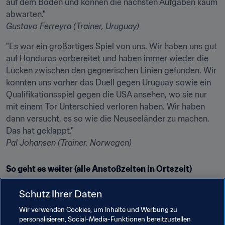
auf dem Boden und können die nächsten Aufgaben kaum 
Gustavo Ferreyra (Trainer, Uruguay)
"Es war ein großartiges Spiel von uns. Wir haben uns gut 
auf Honduras vorbereitet und haben immer wieder die 
Lücken zwischen den gegnerischen Linien gefunden. Wir 
konnten uns vorher das Duell gegen Uruguay sowie ein 
Qualifikationsspiel gegen die USA ansehen, wo sie nur 
mit einem Tor Unterschied verloren haben. Wir haben 
dann versucht, es so wie die Neuseeländer zu machen. 
Pal Johansen (Trainer, Norwegen)
So geht es weiter (alle Anstoßzeiten in Ortszeit)
Freitag, 31. Mai
Schutz Ihrer Daten
Gruppe E
Wir verwenden Cookies, um Inhalte und Werbung zu
Mali – Frankreich
(Gdynia, 18.00 Uhr)
personalisieren, Social-Media-Funktionen bereitzustellen