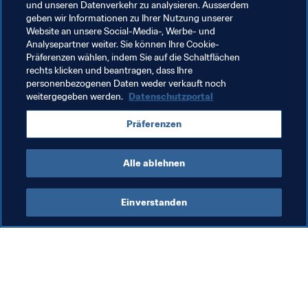
Saudiarabien – Panama
(Bydgoszcz, 18.00 Uhr)
und unseren Datenverkehr zu analysieren. Ausserdem
geben wir Informationen zu Ihrer Nutzung unserer
Gruppe F
Website an unsere Social-Media-, Werbe- und
Korea Republik – Argentinien
(Tychy, 20.30 Uhr)
Analysepartner weiter. Sie können Ihre Cookie-
Präferenzen wählen, indem Sie auf die Schaltflächen
Südafrika – Portugal
(Bielsko-Biala, 20.30 Uhr)
rechts klicken und beantragen, dass Ihre
personenbezogenen Daten weder verkauft noch
weitergegeben werden.
Datenschutzportal
Verwandte Themen
Präferenzen
FIFA U-20-Weltmeisterschaft Polen 2019™
Alle ablehnen
Einverstanden
Was die FIFA macht
Besuchen Sie auch