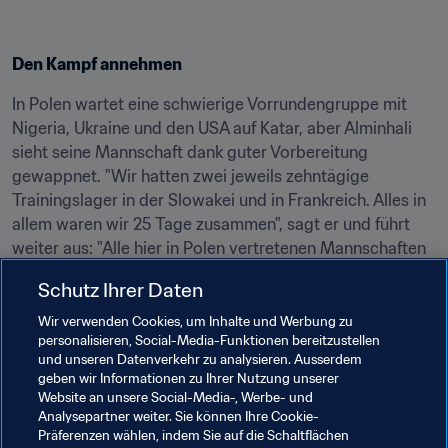
Den Kampf annehmen
In Polen wartet eine schwierige Vorrundengruppe mit 
Nigeria, Ukraine und den USA auf Katar, aber Alminhali 
sieht seine Mannschaft dank guter Vorbereitung 
gewappnet. "Wir hatten zwei jeweils zehntägige 
Trainingslager in der Slowakei und in Frankreich. Alles in 
allem waren wir 25 Tage zusammen", sagt er und führt 
weiter aus: "Alle hier in Polen vertretenen Mannschaften 
sind ernst zu nehmen, es gibt keine kleinen Teams mehr. 
Schutz Ihrer Daten
Jeder hat legitime Ansprüche. Zu Nigeria etwa ist schon 
alles gesagt. Diese Mannschaft hat schon mehrere 
Wir verwenden Cookies, um Inhalte und Werbung zu
personalisieren, Social-Media-Funktionen bereitzustellen
Endspiele bestritten und auch gewonnen. Auch die 
und unseren Datenverkehr zu analysieren. Ausserdem
Ukraine ist keine Laufkundschaft. Jeder Gegner hat seine 
geben wir Informationen zu Ihrer Nutzung unserer
eigene Spielweise und jede Spielweise ihre 
Website an unsere Social-Media-, Werbe- und
Schwachpunkte. Diese wollen wir ausnutzen, um ans Ziel 
Analysepartner weiter. Sie können Ihre Cookie-
Präferenzen wählen, indem Sie auf die Schaltflächen
zu kommen."