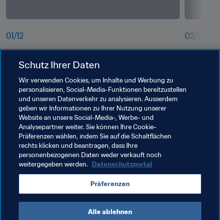
01
/
12
02
/
12
m1mty47tmulbwrvzjpx3.jpg
jlntzvbey
Schutz Ihrer Daten
Wir verwenden Cookies, um Inhalte und Werbung zu
personalisieren, Social-Media-Funktionen bereitzustellen
und unseren Datenverkehr zu analysieren. Ausserdem
geben wir Informationen zu Ihrer Nutzung unserer
Website an unsere Social-Media-, Werbe- und
Analysepartner weiter. Sie können Ihre Cookie-
Präferenzen wählen, indem Sie auf die Schaltflächen
rechts klicken und beantragen, dass Ihre
personenbezogenen Daten weder verkauft noch
weitergegeben werden.
Datenschutzportal
Verwandte Themen
Präferenzen
FIFA U-20-Weltmeisterschaft Polen 2019™
Alle ablehnen