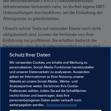
der bevorstehenden FIFA U-17-Weltmeisterschaft 
teilnehmenden Verbänden nahe, im Vorfeld eigene MRT-
Untersuchungen durchzuführen, um die Einhaltung der 
Altersgrenze zu gewährleisten.
Obwohl solche Tests auf nationaler Ebene noch nicht 
obligatorisch sind, können die Verbände von ihrer 
Einführung nur profitieren: Sie erhalten dadurch die 
Gewissheit, dass ihre Spieler tatsächlich so jung sind, 
wie es in ihren Pässen steht, und laufen nicht Gefahr, 
Schutz Ihrer Daten
unabsichtlich gegen das Reglement eines großen 
Wir verwenden Cookies, um Inhalte und Werbung zu
internationalen Turniers zu verstoßen.
personalisieren, Social-Media-Funktionen bereitzustellen
und unseren Datenverkehr zu analysieren. Ausserdem
Dieser Artikel entstammt der Oktober-Ausgabe von FIFA 
geben wir Informationen zu Ihrer Nutzung unserer
World, dem neuen FIFA-Magazin. Sie können jede 
Website an unsere Social-Media-, Werbe- und
Ausgabe von FIFA World lesen, indem Sie auf den Link 
Analysepartner weiter. Sie können Ihre Cookie-
Präferenzen wählen, indem Sie auf die Schaltflächen
rechts klicken.
rechts klicken und beantragen, dass Ihre
personenbezogenen Daten weder verkauft noch
weitergegeben werden.
Datenschutzportal
Verwandte Themen