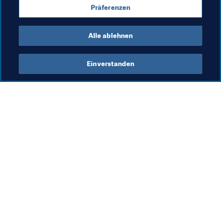
Präferenzen
Turniere
Nigeria
CAF
Alle ablehnen
Einverstanden
Was die FIFA macht
Besuchen Sie auch
Legal
Alle Nachrichten und 
Themen
Transfersystem
Berichte und 
Frauenfussball
Dokumente
Fussballförderung
FIFA-Stiftung
Innovation
FIFA Museum
Talentförderung