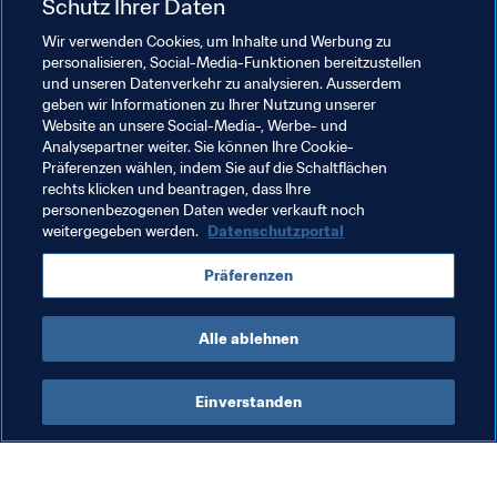
gelang ihm im ersten Ligaspiel gegen Lens gleich ein 
Schutz Ihrer Daten
Doppelpack, seitdem kam er in jeder Ligapartie zum 
Wir verwenden Cookies, um Inhalte und Werbung zu
Einsatz.
personalisieren, Social-Media-Funktionen bereitzustellen
und unseren Datenverkehr zu analysieren. Ausserdem
geben wir Informationen zu Ihrer Nutzung unserer
Website an unsere Social-Media-, Werbe- und
Analysepartner weiter. Sie können Ihre Cookie-
Präferenzen wählen, indem Sie auf die Schaltflächen
rechts klicken und beantragen, dass Ihre
Verwandte Themen
personenbezogenen Daten weder verkauft noch
weitergegeben werden.
Datenschutzportal
Germany
England
France
India
USA
Präferenzen
Spain
Mali
Alle ablehnen
Einverstanden