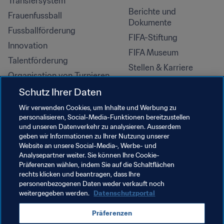
Transfersystem
Berichte und 
Frauenfussball
Dokumente
Fussballförderung
FIFA-Stiftung
Innovation
FIFA Museum
Talentförderung
Stellen & Karriere
Organisation von Turnieren
Nachhaltigkeit
Schutz Ihrer Daten
Menschenrechte und 
Wir verwenden Cookies, um Inhalte und Werbung zu
Antidiskriminierung
personalisieren, Social-Media-Funktionen bereitzustellen
und unseren Datenverkehr zu analysieren. Ausserdem
Gesundheit und Medizin
geben wir Informationen zu Ihrer Nutzung unserer
Bildungsinitiativen
Website an unsere Social-Media-, Werbe- und
Analysepartner weiter. Sie können Ihre Cookie-
Präferenzen wählen, indem Sie auf die Schaltflächen
rechts klicken und beantragen, dass Ihre
personenbezogenen Daten weder verkauft noch
weitergegeben werden.
Datenschutzportal
Präferenzen