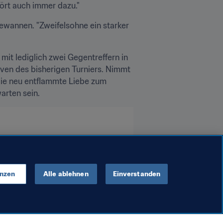
hört auch immer dazu."
wannen. "Zweifelsohne ein starker 
t lediglich zwei Gegentreffern in 
iven des bisherigen Turniers. Nimmt 
die neu entflammte Liebe zum 
arten sein.
enzen
Alle ablehnen
Einverstanden