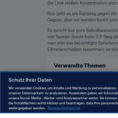
die Linie stellen, Konzentration und
Nun geht es am Samstag gegen die U
Gegner, aber wir werden bereit sein.
Es spricht das pure Selbstbewusstse
vier Spielen (beide beim 3:2-Sieg g
man also das berüchtigte Sprichwort
Elfmeterschießen zusammen, so dürft
Verwandte Themen
England
Japan
USA
AF
Schutz Ihrer Daten
Wir verwenden Cookies, um Inhalte und Werbung zu personalisieren, 
unseren Datenverkehr zu analysieren. Ausserdem geben wir Informat
unsere Social-Media-, Werbe- und Analysepartner weiter. Sie können 
die Schaltflächen rechts klicken und beantragen, dass Ihre persone
weitergegeben werden.
Datenschutzportal