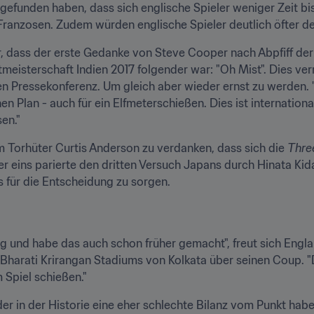
gefunden haben, dass sich englische Spieler weniger Zeit bis
Franzosen. Zudem würden englische Spieler deutlich öfter d
er, dass der erste Gedanke von Steve Cooper nach Abpfiff der
eisterschaft Indien 2017 folgender war: "Oh Mist". Dies verrä
 Pressekonferenz. Um gleich aber wieder ernst zu werden. "M
n Plan - auch für ein Elfmeterschießen. Dies ist internationa
en."
m Torhüter Curtis Anderson zu verdanken, dass sich die 
Thre
r eins parierte den dritten Versuch Japans durch Hinata Kida
 für die Entscheidung zu sorgen.
 und habe das auch schon früher gemacht", freut sich Engla
arati Krirangan Stadiums von Kolkata über seinen Coup. "Das
 Spiel schießen."
r in der Historie eine eher schlechte Bilanz vom Punkt haben