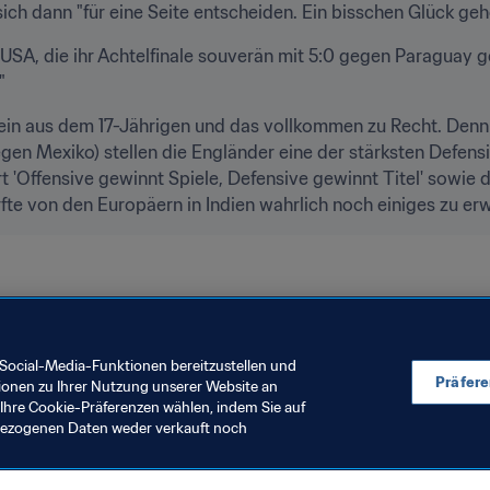
 sich dann "für eine Seite entscheiden. Ein bisschen Glück ge
SA, die ihr Achtelfinale souverän mit 5:0 gegen Paraguay ge
"
in aus dem 17-Jährigen und das vollkommen zu Recht. Denn mi
egen Mexiko) stellen die Engländer eine der stärksten Defens
 'Offensive gewinnt Spiele, Defensive gewinnt Titel' sowie 
e von den Europäern in Indien wahrlich noch einiges zu erw
C
UEFA
Concacaf
Social-Media-Funktionen bereitzustellen und
Präfer
ionen zu Ihrer Nutzung unserer Website an
Ihre Cookie-Präferenzen wählen, indem Sie auf
nbezogenen Daten weder verkauft noch