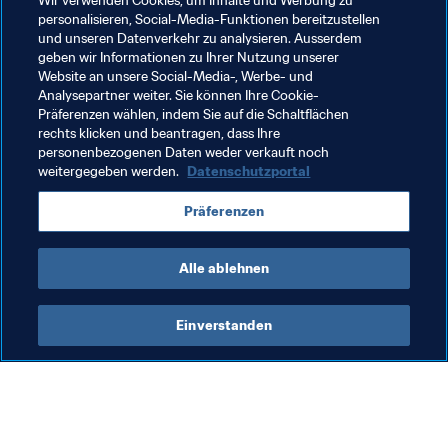
Wir verwenden Cookies, um Inhalte und Werbung zu
personalisieren, Social-Media-Funktionen bereitzustellen
indische insgesamt Fussball verbessert sich und der 
und unseren Datenverkehr zu analysieren. Ausserdem
Weg kann von hier nur nach oben führen. Dass nun mehr 
geben wir Informationen zu Ihrer Nutzung unserer
Menschen Fussball schauen und sich aktiv für den 
Website an unsere Social-Media-, Werbe- und
Fussball interessieren, kann dem indischen Fussball 
Analysepartner weiter. Sie können Ihre Cookie-
Präferenzen wählen, indem Sie auf die Schaltflächen
mittel- bis langfristig nur zugute kommen."
rechts klicken und beantragen, dass Ihre
personenbezogenen Daten weder verkauft noch
weitergegeben werden.
Datenschutzportal
Verwandte Themen
Präferenzen
India
AFC
Alle ablehnen
Einverstanden
Was die FIFA macht
Besuchen Sie auch