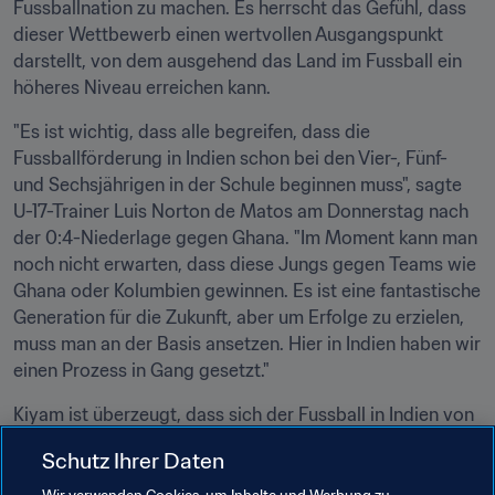
Fussballnation zu machen. Es herrscht das Gefühl, dass 
dieser Wettbewerb einen wertvollen Ausgangspunkt 
darstellt, von dem ausgehend das Land im Fussball ein 
höheres Niveau erreichen kann.
"Es ist wichtig, dass alle begreifen, dass die 
Fussballförderung in Indien schon bei den Vier-, Fünf- 
und Sechsjährigen in der Schule beginnen muss", sagte 
U-17-Trainer Luis Norton de Matos am Donnerstag nach 
der 0:4-Niederlage gegen Ghana. "Im Moment kann man 
noch nicht erwarten, dass diese Jungs gegen Teams wie 
Ghana oder Kolumbien gewinnen. Es ist eine fantastische 
Generation für die Zukunft, aber um Erfolge zu erzielen, 
muss man an der Basis ansetzen. Hier in Indien haben wir 
einen Prozess in Gang gesetzt."
Kiyam ist überzeugt, dass sich der Fussball in Indien von 
nun an positiv entwickeln wird. "Es ist unser Bestreben, 
Schutz Ihrer Daten
uns auf dem vor uns liegenden Weg weiter und weiter zu 
verbessern", sagte der Mittelfeldspieler. "Ich glaube, der 