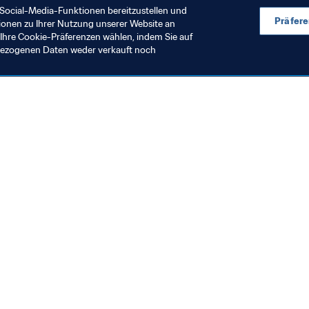
Social-Media-Funktionen bereitzustellen und
Präfer
ionen zu Ihrer Nutzung unserer Website an
Ihre Cookie-Präferenzen wählen, indem Sie auf
nbezogenen Daten weder verkauft noch
en Sie auch
chrichten und Themen
e und Dokumente
ftung
seum
& Karriere