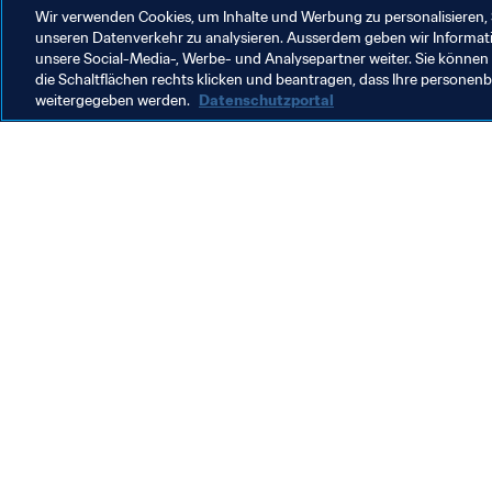
Wir verwenden Cookies, um Inhalte und Werbung zu personalisieren, 
unseren Datenverkehr zu analysieren. Ausserdem geben wir Informat
unsere Social-Media-, Werbe- und Analysepartner weiter. Sie können 
die Schaltflächen rechts klicken und beantragen, dass Ihre persone
weitergegeben werden.
Datenschutzportal
Was die FIFA macht
Besuch
Legal
Alle Na
Transfersystem
Bericht
Frauenfussball
FIFA-Sti
Fussballförderung
FIFA Mu
Innovation
Stellen 
Talentförderung
Organisation von Turnieren
Nachhaltigkeit