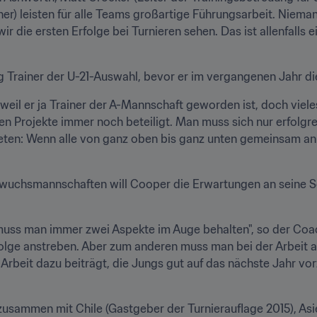
r) leisten für alle Teams großartige Führungsarbeit. Niemand
ir die ersten Erfolge bei Turnieren sehen. Das ist allenfalls e
ng Trainer der U-21-Auswahl, bevor er im vergangenen Jahr 
, weil er ja Trainer der A-Mannschaft geworden ist, doch vieles
nden Projekte immer noch beteiligt. Man muss sich nur erfolgr
eten: Wenn alle von ganz oben bis ganz unten gemeinsam an 
wuchsmannschaften will Cooper die Erwartungen an seine Schü
 muss man immer zwei Aspekte im Auge behalten", so der Coach
folge anstreben. Aber zum anderen muss man bei der Arbeit au
Arbeit dazu beiträgt, die Jungs gut auf das nächste Jahr vor
zusammen mit Chile (Gastgeber der Turnierauflage 2015), Asi