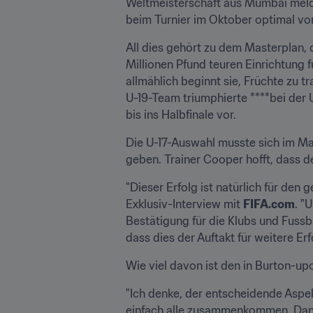
Weltmeisterschaft aus Mumbai melde
beim Turnier im Oktober optimal vor
All dies gehört zu dem Masterplan, 
Millionen Pfund teuren Einrichtung 
allmählich beginnt sie, Früchte zu t
U-19-Team triumphierte ****bei der 
bis ins Halbfinale vor.
Die U-17-Auswahl musste sich im Ma
geben. Trainer Cooper hofft, dass 
"Dieser Erfolg ist natürlich für den
Exklusiv-Interview mit 
FIFA.com
. "
Bestätigung für die Klubs und Fussba
dass dies der Auftakt für weitere Erfo
Wie viel davon ist den in Burton-u
"Ich denke, der entscheidende Aspekt 
einfach alle zusammenkommen. Dan 