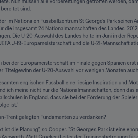
te. Nun müssen alle Vorbereitungen getroffen werden, damit
bereitet sind.
der im Nationalen Fussballzentrum St George's Park seinen A
für die insgesamt 24 Nationalmannschaften des Landes. 2012 
ragen. Die U-20-Auswahl des Landes holte im Juni in der Repu
UEFA U-19-Europameisterschaft und die U-21-Mannschaft stie
i bei der Europameisterschaft im Finale gegen Spanien erst
der Titelgewinn der U-20-Auswahl vor wenigen Monaten auch 
 gesamten englischen Fussball eine riesige Inspiration und Mot
Und ich meine nicht nur die Nationalmannschaften, denn das all
llschulen in England, dass sie bei der Förderung der Spieler s
lge ist."
pon-Trent gelegten Fundamenten zu verdanken?
ist die Planung", so Cooper. "St George’s Park ist eine enorm 
Ashworth, Matt Crocker (Leiter der Trainingsbetreuung für