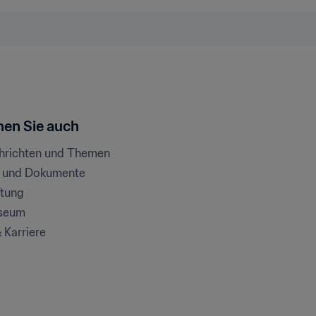
en Sie auch
chrichten und Themen
e und Dokumente
ftung
seum
& Karriere