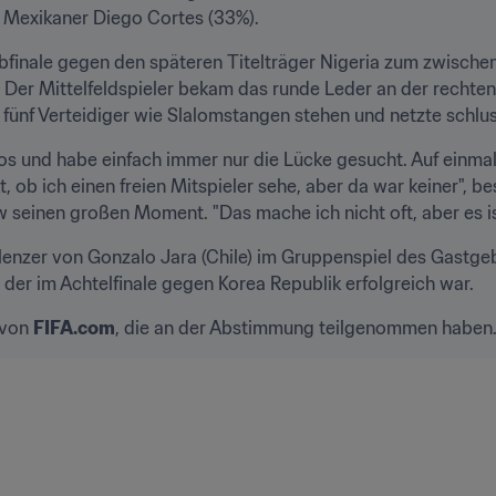
r Mexikaner Diego Cortes (33%).
lbfinale gegen den späteren Titelträger Nigeria zum zwischenz
 Der Mittelfeldspieler bekam das runde Leder an der rechten 
i fünf Verteidiger wie Slalomstangen stehen und netzte schlu
 los und habe einfach immer nur die Lücke gesucht. Auf einma
t, ob ich einen freien Mitspieler sehe, aber da war keiner", b
w seinen großen Moment. "Das mache ich nicht oft, aber es ist
hlenzer von Gonzalo Jara (Chile) im Gruppenspiel des Gastgeb
 der im Achtelfinale gegen Korea Republik erfolgreich war.
von 
FIFA.com
, die an der Abstimmung teilgenommen haben