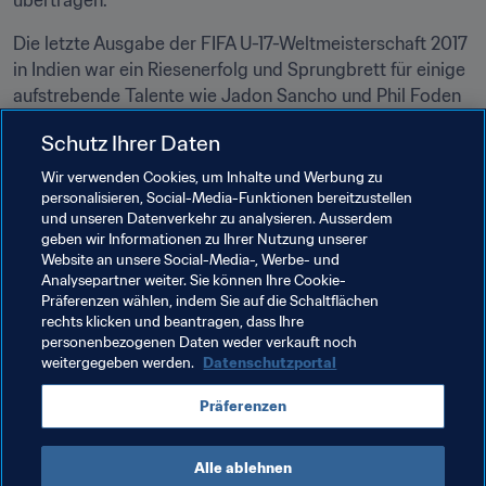
übertragen.
Die letzte Ausgabe der FIFA U-17-Weltmeisterschaft 2017 
in Indien war ein Riesenerfolg und Sprungbrett für einige 
aufstrebende Talente wie Jadon Sancho und Phil Foden 
(England), Jann-Fiete Arp (Deutschland) oder Diego 
Schutz Ihrer Daten
Lainez (Mexiko).
Wir verwenden Cookies, um Inhalte und Werbung zu
*Die Qualifikation Senegals wurde vom CAF-
personalisieren, Social-Media-Funktionen bereitzustellen
Exekutivkomitee nach dem Beschluss der CAF-
und unseren Datenverkehr zu analysieren. Ausserdem
geben wir Informationen zu Ihrer Nutzung unserer
Disziplinarkammer, Guinea zu disqualifizieren, bestätigt.
Website an unsere Social-Media-, Werbe- und
Analysepartner weiter. Sie können Ihre Cookie-
Verwandte Dokumente
Präferenzen wählen, indem Sie auf die Schaltflächen
rechts klicken und beantragen, dass Ihre
personenbezogenen Daten weder verkauft noch
weitergegeben werden.
Datenschutzportal
Verwandte Themen
Präferenzen
FIFA U-17-Weltmeisterschaft Brasilien 2019™
Alle ablehnen