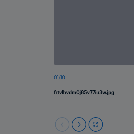
01
/
10
frtvlhvdm0j85v77iu3w.jpg