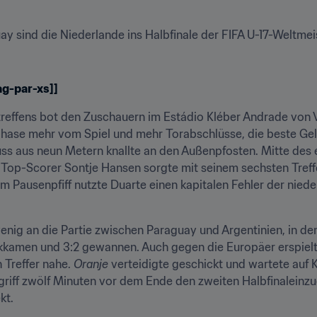
y sind die Niederlande ins Halbfinale der FIFA U-17-Weltmeis
lag-par-xs]]
eltreffens bot den Zuschauern im Estádio Kléber Andrade von 
phase mehr vom Spiel und mehr Torabschlüsse, die beste Gel
ss aus neun Metern knallte an den Außenpfosten. Mitte des e
 Top-Scorer Sontje Hansen sorgte mit seinem sechsten Treffer
 Pausenpfiff nutzte Duarte einen kapitalen Fehler der niede
wenig an die Partie zwischen Paraguay und Argentinien, in de
kkamen und 3:2 gewannen. Auch gegen die Europäer erspielte
Treffer nahe. 
Oranje
 verteidigte geschickt und wartete auf 
iff zwölf Minuten vor dem Ende den zweiten Halbfinaleinzug 
kt.