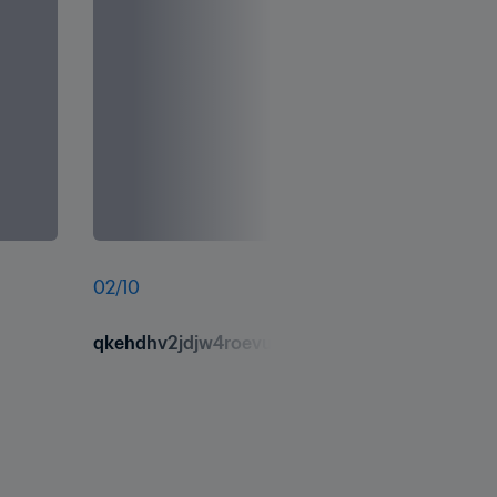
02
/
10
qkehdhv2jdjw4roevump.jpg