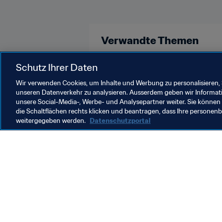
Verwandte Themen
FIFA U-17-Weltmeisterschaft Brasi
Schutz Ihrer Daten
Wir verwenden Cookies, um Inhalte und Werbung zu personalisieren, 
unseren Datenverkehr zu analysieren. Ausserdem geben wir Informat
unsere Social-Media-, Werbe- und Analysepartner weiter. Sie können 
die Schaltflächen rechts klicken und beantragen, dass Ihre persone
weitergegeben werden.
Datenschutzportal
Was die FIFA macht
Besuch
Legal
Alle Na
Transfersystem
Bericht
Frauenfussball
FIFA-Sti