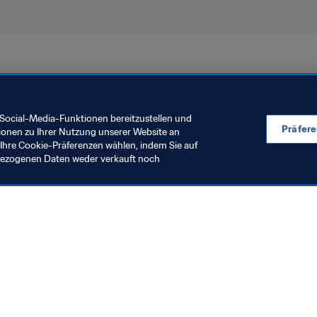
lien 2019™
Social-Media-Funktionen bereitzustellen und
Präfer
ionen zu Ihrer Nutzung unserer Website an
Ihre Cookie-Präferenzen wählen, indem Sie auf
nbezogenen Daten weder verkauft noch
en Sie auch
chrichten und Themen
e und Dokumente
ftung