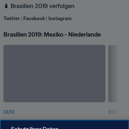
📱
 Brasilien 2019 verfolgen
Twitter
 | 
Facebook
 | 
Instagram
Brasilien 2019: Mexiko - Niederlande
01
/
10
02
/
10
ubj3yju4gmmftlbrapoi.jpg
b2jzholtf
Schutz Ihrer Daten