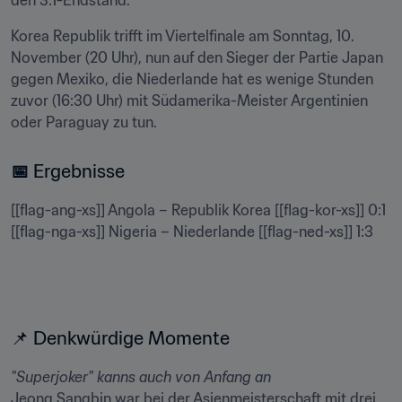
den 3:1-Endstand.
Korea Republik trifft im Viertelfinale am Sonntag, 10. 
November (20 Uhr), nun auf den Sieger der Partie Japan 
gegen Mexiko, die Niederlande hat es wenige Stunden 
zuvor (16:30 Uhr) mit Südamerika-Meister Argentinien 
oder Paraguay zu tun.
📅
 Ergebnisse
[[flag-ang-xs]] Angola – Republik Korea [[flag-kor-xs]] 0:1

[[flag-nga-xs]] Nigeria – Niederlande [[flag-ned-xs]] 1:3
📌 Denkwürdige Momente
"Superjoker" kanns auch von Anfang an
Jeong Sangbin war bei der Asienmeisterschaft mit drei 