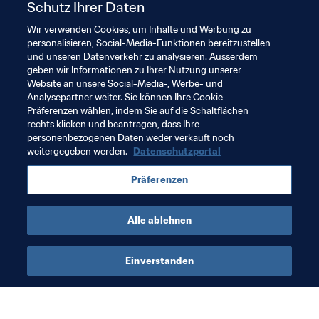
Schutz Ihrer Daten
(Brasília/Gama, 20:00 Uhr Ortszeit)
[[flag-fra-xs]] Frankreich – Australien [[flag-aus-xs]] 
Wir verwenden Cookies, um Inhalte und Werbung zu
(Goiânia/Serrinha, 20:00 Uhr Ortszeit)
personalisieren, Social-Media-Funktionen bereitzustellen
und unseren Datenverkehr zu analysieren. Ausserdem
geben wir Informationen zu Ihrer Nutzung unserer
📱
 Brasilien 2019 verfolgen
Website an unsere Social-Media-, Werbe- und
Analysepartner weiter. Sie können Ihre Cookie-
Präferenzen wählen, indem Sie auf die Schaltflächen
Twitter
 | 
Facebook
 | 
Instagram
rechts klicken und beantragen, dass Ihre
personenbezogenen Daten weder verkauft noch
weitergegeben werden.
Datenschutzportal
Verwandte Themen
Präferenzen
FIFA U-17-Weltmeisterschaft Brasilien 2019™
Alle ablehnen
Einverstanden