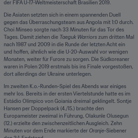
der FIFA U-17-Weltmeisterschaft Brasilien 2019.
Die Asiaten setzten sich in einem spannenden Duell 
gegen das Überraschungsteam aus Angola mit 1:0 durch. 
Choi Minseo sorgte nach 33 Minuten für das Tor des 
Tages. Damit ziehen die 
Taeguk Warriors
 zum dritten Mal 
nach 1987 und 2009 in die Runde der letzten Acht ein 
und hoffen, ähnlich wie die U-20-Auswahl vor wenigen 
Monaten, weiter für Furore zu sorgen. Die Südkoreaner 
waren in Polen 2019 erstmals bis ins Finale vorgestoßen, 
dort allerdings der Ukraine unterlegen.
Im zweiten K.o.-Runden-Spiel des Abends war einiges 
mehr los. Bereits in der ersten Viertelstunde hatte es im 
Estádio Olímpico von Goiania dreimal geklingelt. Sontje 
Hansen per Doppelpack (4./15.) brachte den 
Europameister zweimal in Führung, Olakunle Olusegun 
(12.) erzielte den zwischenzeitlichen Ausgleich. Zehn 
Minuten vor dem Ende markierte der 
Oranje
-Siebener 