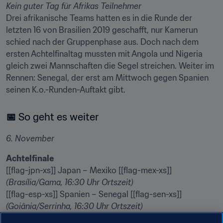
Kein guter Tag für Afrikas Teilnehmer
Drei afrikanische Teams hatten es in die Runde der 
letzten 16 von Brasilien 2019 geschafft, nur Kamerun 
schied nach der Gruppenphase aus. Doch nach dem 
ersten Achtelfinaltag mussten mit Angola und Nigeria 
gleich zwei Mannschaften die Segel streichen. Weiter im 
Rennen: Senegal, der erst am Mittwoch gegen Spanien 
seinen K.o.-Runden-Auftakt gibt.
📅
 So geht es weiter
6. November
Achtelfinale
[[flag-jpn-xs]] Japan – Mexiko [[flag-mex-xs]] 
(Brasília/Gama, 16:30 Uhr Ortszeit)
[[flag-esp-xs]] Spanien – Senegal [[flag-sen-xs]] 
(Goiânia/Serrinha, 16:30 Uhr Ortszeit)
[[flag-bra-xs]] Brasilien – Chile [[flag-chi-xs]] 