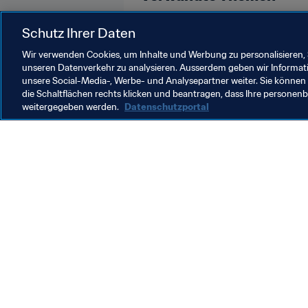
FIFA U-17-Weltmeisterschaft Brasi
Schutz Ihrer Daten
Wir verwenden Cookies, um Inhalte und Werbung zu personalisieren, 
unseren Datenverkehr zu analysieren. Ausserdem geben wir Informat
unsere Social-Media-, Werbe- und Analysepartner weiter. Sie können 
die Schaltflächen rechts klicken und beantragen, dass Ihre persone
weitergegeben werden.
Datenschutzportal
Was die FIFA macht
Besuch
Legal
Alle Na
Transfersystem
Bericht
Frauenfussball
FIFA-Sti
Fussballförderung
FIFA Mu
Innovation
Stellen 
Talentförderung