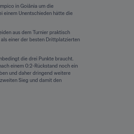
mpico in Goiânia um die 
Tabellenführung in Gruppe A. Dabei tritt der Gastgeber zum ersten Mal außerhalb Brasílias an. Bei einem Unentschieden hätte die 
eiden aus dem Turnier praktisch 
s einer der besten Drittplatzierten 
unbedingt die drei Punkte braucht. 
 nach einem 0:2-Rückstand noch ein 
haben und daher dringend weitere 
 zweiten Sieg und damit den 