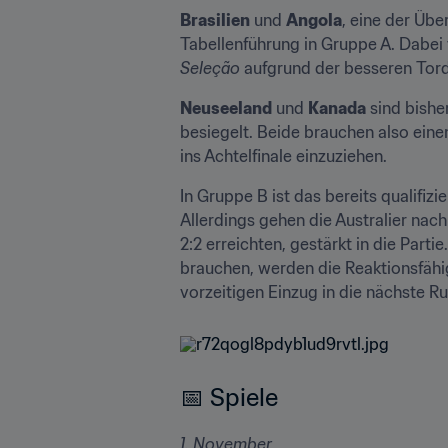
Brasilien
 und 
Angola
, eine der Übe
Seleção
 aufgrund der besseren Tord
Neuseeland
 und 
Kanada
 sind bishe
besiegelt. Beide brauchen also eine
ins Achtelfinale einzuziehen.
In Gruppe B ist das bereits qualifizie
Allerdings gehen die Australier nac
2:2 erreichten, gestärkt in die Part
brauchen, werden die Reaktionsfähig
vorzeitigen Einzug in die nächste R
📅 Spiele
1. November