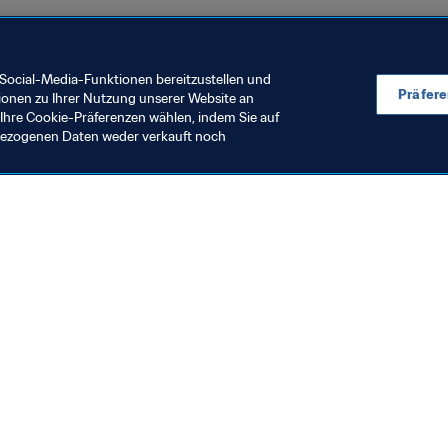
lien 2019™
Social-Media-Funktionen bereitzustellen und
Präfer
ionen zu Ihrer Nutzung unserer Website an
Ihre Cookie-Präferenzen wählen, indem Sie auf
nbezogenen Daten weder verkauft noch
en Sie auch
chrichten und Themen
e und Dokumente
ftung
seum
& Karriere