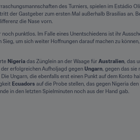
rraschungsmannschaften des Turniers, spielen im Estádio Olí
ifferenz die Nase vorn.
r noch punktlos. Im Falle eines Unentschiedens ist ihr Aussch
n Sieg, um sich weiter Hoffnungen darauf machen zu können, al
rte 
Nigeria
 das Zünglein an der Waage für 
Australien
, das 
h der erfolgreichen Aufholjagd gegen 
Ungarn
, gegen das sie
ie. Die Ungarn, die ebenfalls erst einen Punkt auf dem Konto 
keit 
Ecuadors
 auf die Probe stellen, das gegen Nigeria den
unde in den letzten Spielminuten noch aus der Hand gab.