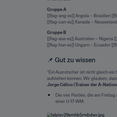
Gruppe A
[[flag-ang-xs]] Angola – Brasilien [[f
[[flag-can-xs]] Kanada – Neuseeland [
Gruppe B
[[flag-aus-xs]] Australien – Nigeria [
[[flag-hun-xs]] Ungarn – Ecuador [[f
📌 Gut zu wissen
"Ein Ausrutscher ist nicht gleich ei
Jorge Célico (Trainer der A-Nati
Die vier Partien, die am Freita
einer U-17-WM.