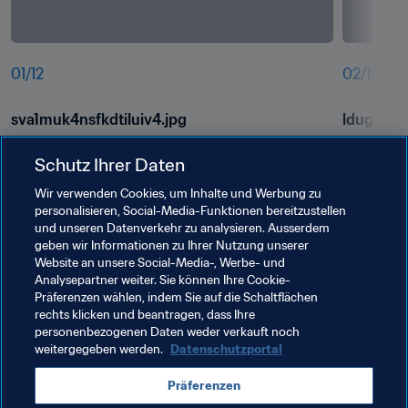
01
/
12
02
/
12
sva1muk4nsfkdtiluiv4.jpg
ldug1frf7
Schutz Ihrer Daten
Wir verwenden Cookies, um Inhalte und Werbung zu
personalisieren, Social-Media-Funktionen bereitzustellen
und unseren Datenverkehr zu analysieren. Ausserdem
geben wir Informationen zu Ihrer Nutzung unserer
Website an unsere Social-Media-, Werbe- und
Analysepartner weiter. Sie können Ihre Cookie-
Präferenzen wählen, indem Sie auf die Schaltflächen
rechts klicken und beantragen, dass Ihre
Verwandte Themen
personenbezogenen Daten weder verkauft noch
weitergegeben werden.
Datenschutzportal
FIFA U-17-Weltmeisterschaft Brasilien 2019™
Präferenzen
Brazil
Chile