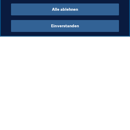
Alle ablehnen
Einverstanden
Was die FIFA macht
Besuchen Sie auch
Legal
Alle Nachrichten und 
Themen
Transfersystem
Berichte und 
Frauenfussball
Dokumente
Fussballförderung
FIFA-Stiftung
Innovation
FIFA Museum
Talentförderung
Stellen & Karriere
Organisation von Turnieren