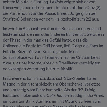
achten Minute in Führung. 
La Roja
 zeigte sich davon 
keineswegs beeindruckt und drehte dank Joan Cruz (2) 
die Partie noch vor der Pause. Erneut Jorge glich per 
Strafstoß Sekunden vor dem Halbzeitpfiff zum 2:2 aus.
Im zweiten Abschnitt wirkten die Brasilianer nervös und 
leisteten sich den ein oder anderen Ballverlust. Gerade in 
der Phase, in der man das Gefühl hatte, dass die 
Chilenen die Partie im Griff haben, ließ Diego die Fans im 
Estadio Bezerrão von Brasilia jubeln. In der 
Schlussphase warf das Team von Trainer Cristian Leiva 
zwar alles nach vorne, aber die Brasilianer verteidigten 
den knappen Vorsprung bis zum Abpfiff.
Erschwerend kam hinzu, dass sich Star-Spieler Talles 
Magno in der Nachspielzeit am Oberschenkel verletzte 
und vorzeitig vom Platz humpelte. Als der 3:2-Erfolg 
feststand, fielen sich die 
Gelb-Blauen
 freudig in die Arme, 
um dann zur Bank stürmen, um mit Magno zu feiern und 