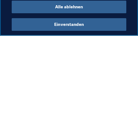
Alle ablehnen
Einverstanden
Was die FIFA macht
Besuchen Sie auch
Legal
Alle Nachrichten und 
Themen
Transfersystem
Berichte und 
Frauenfussball
Dokumente
Fussballförderung
FIFA-Stiftung
Innovation
FIFA Museum
Talentförderung
Stellen & Karriere
Organisation von Turnieren