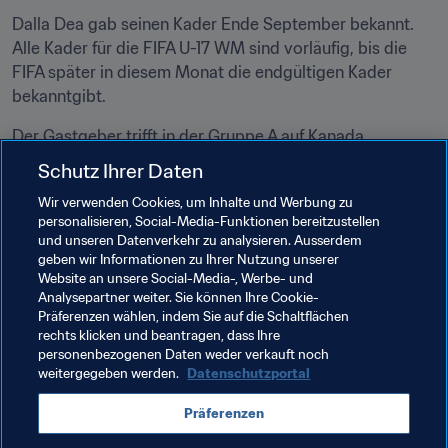
Dalla Dea gab seinen Kader Ende September bekannt. 
Alle Kader für die FIFA U-17 WM sind vorläufig, bis die 
FIFA später in diesem Monat die endgültigen Kader 
bekanntgibt.
Der Gastgeber trifft in der Gruppe A auf Kanada, 
Neuseeland und Angola und will zum vierten Mal U-17-
Schutz Ihrer Daten
Weltmeister werden - damit würde man bis auf einen 
Wir verwenden Cookies, um Inhalte und Werbung zu
Titel an Rekordtitelträger Nigeria heranrücken, der in 
personalisieren, Social-Media-Funktionen bereitzustellen
Gruppe B antritt.
und unseren Datenverkehr zu analysieren. Ausserdem
geben wir Informationen zu Ihrer Nutzung unserer
Website an unsere Social-Media-, Werbe- und
Analysepartner weiter. Sie können Ihre Cookie-
Präferenzen wählen, indem Sie auf die Schaltflächen
rechts klicken und beantragen, dass Ihre
Verwandte Themen
personenbezogenen Daten weder verkauft noch
weitergegeben werden.
Datenschutzportal
FIFA U-17-Weltmeisterschaft Brasilien 2019™
Präferenzen
Brazil